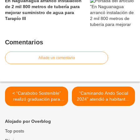
En Naguanagua arrancó instalación
de 2 mil 800 metros de tubería para
mejorar suministro de agua para
Tarapío III
Comentarios
Añade un comentario
< “Carabobo Sostenible”
“Caminando Ando Social
realizó graduación para
2024” atendió a habitantes
sesenta y seis
de los municipios
emprendedores del eje
Montalbán, San Joaquín y
occidental de la entidad
Valencia >
Alojado por Overblog
Top posts