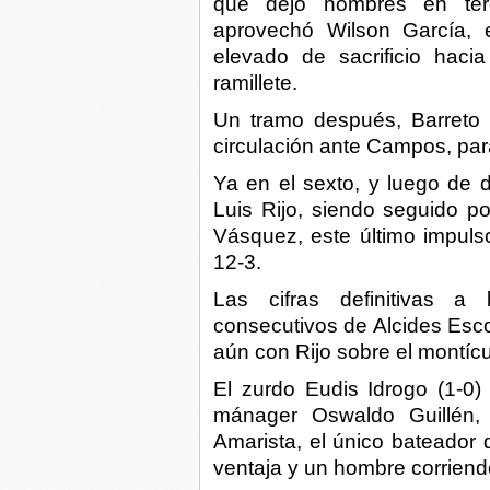
que dejó hombres en ter
aprovechó Wilson García, 
elevado de sacrificio haci
ramillete.
Un tramo después, Barreto
circulación ante Campos, par
Ya en el sexto, y luego de 
Luis Rijo, siendo seguido po
Vásquez, este último impuls
12-3.
Las cifras definitivas a
consecutivos de Alcides Esco
aún con Rijo sobre el montícu
El zurdo Eudis Idrogo (1-0)
mánager Oswaldo Guillén, r
Amarista, el único bateador 
ventaja y un hombre corriendo