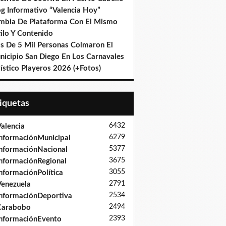
og Informativo “Valencia Hoy”
mbia De Plataforma Con El Mismo
ilo Y Contenido
s De 5 Mil Personas Colmaron El
nicipio San Diego En Los Carnavales
ístico Playeros 2026 (+Fotos)
tiquetas
6432
alencia
6279
nformaciónMunicipal
5377
nformaciónNacional
3675
nformaciónRegional
3055
nformaciónPolítica
2791
enezuela
2534
nformaciónDeportiva
2494
Carabobo
2393
nformaciónEvento