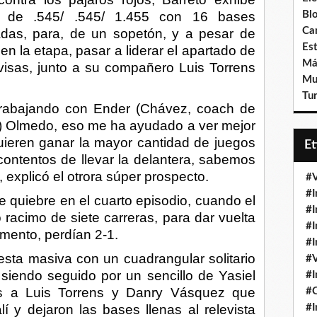
va de .545/ .545/ 1.455 con 16 bases
Bl
Ca
das, para, de un sopetón, y a pesar de
Est
n la etapa, pasar a liderar el apartado de
Má
visas, junto a su compañero Luis Torrens
Mu
Tur
 trabajando con Ender (Chávez, coach de
r) Olmedo, eso me ha ayudado a ver mejor
uieren ganar la mayor cantidad de juegos
E
ontentos de llevar la delantera, sabemos
explicó el otrora súper prospecto.
#V
#I
e quiebre en el cuarto episodio, cuando el
#I
 racimo de siete carreras, para dar vuelta
#I
mento, perdían 2-1.
#I
uesta masiva con un cuadrangular solitario
#V
siendo seguido por un sencillo de Yasiel
#I
os a Luis Torrens y Danry Vásquez que
#
lí y dejaron las bases llenas al relevista
#I