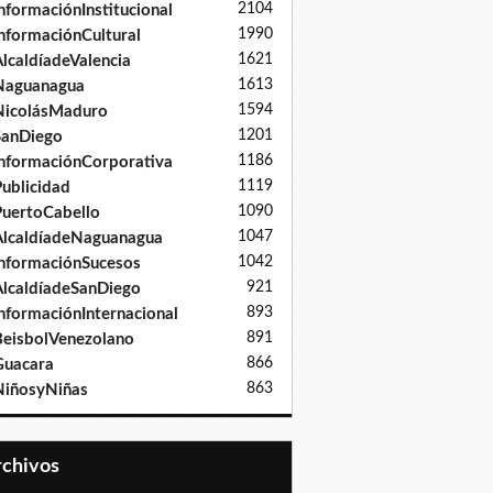
2104
nformaciónInstitucional
1990
nformaciónCultural
1621
lcaldíadeValencia
1613
Naguanagua
1594
NicolásMaduro
1201
SanDiego
1186
nformaciónCorporativa
1119
ublicidad
1090
uertoCabello
1047
lcaldíadeNaguanagua
1042
nformaciónSucesos
921
lcaldíadeSanDiego
893
nformaciónInternacional
891
eisbolVenezolano
866
Guacara
863
iñosyNiñas
Archivos