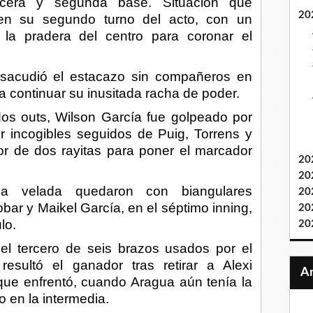
cera y segunda base. Situación que
20
en su segundo turno del acto, con un
a la pradera del centro para coronar el
 sacudió el estacazo sin compañeros en
a continuar su inusitada racha de poder.
dos outs, Wilson García fue golpeado por
r incogibles seguidos de Puig, Torrens y
or de dos rayitas para poner el marcador
20
20
 la velada quedaron con biangulares
20
bar y Maikel García, en el séptimo inning,
20
lo.
20
 el tercero de seis brazos usados por el
esultó el ganador tras retirar a Alexi
que enfrentó, cuando Aragua aún tenía la
 en la intermedia.