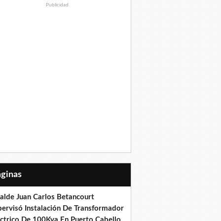
Publicidad
Páginas
calde Juan Carlos Betancourt
pervisó Instalación De Transformador
éctrico De 100Kva En Puerto Cabello