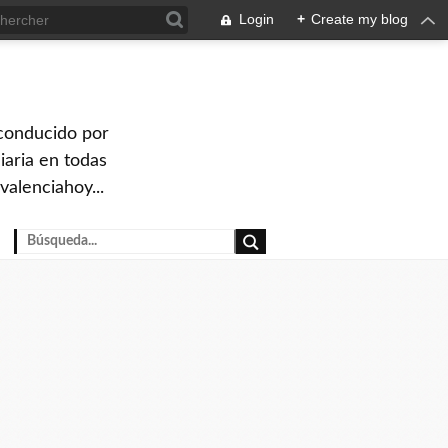
Login
+
Create my blog
 conducido por
iaria en todas
valenciahoy...