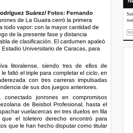
Rodríguez Suárez/
Fotos: Fernando
Sus
rones de La Guaira cerró la primera
nue
 todo vapor: con la mayor cantidad de
E
go de la presente fase y distancia
m
a tabla de clasificación. El cardumen apaleó
a
 Estadio Universitario de Caracas, para
i
l
va litoralense, siendo tres de ellos de
le faltó el triple para completar el ciclo, en
 aderezada con tres carreras impulsadas
endencia de sus dos juegos anteriores.
a conectado jonrones en compromisos
ezolana de Beisbol Profesional, hasta el
achar vuelacercas en tres duelos en fila
 que el toletero derecho encontró para
tos que le han hecho disputar como titular