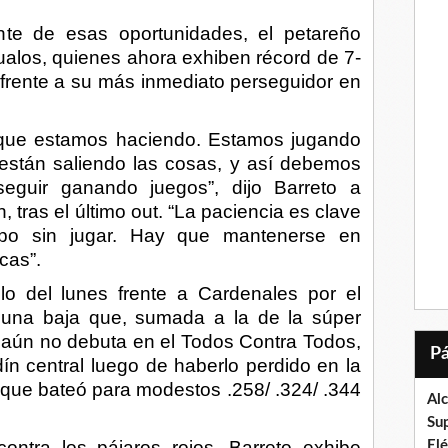
nte de esas oportunidades, el petareño
ualos, quienes ahora exhiben récord de 7-
 frente a su más inmediato perseguidor en
o que estamos haciendo. Estamos jugando
están saliendo las cosas, y así debemos
eguir ganando juegos”, dijo Barreto a
tras el último out. “La paciencia es clave
po sin jugar. Hay que mantenerse en
cas”.
lo del lunes frente a Cardenales por el
 una baja que, sumada a la de la súper
 aún no debuta en el Todos Contra Todos,
dín central luego de haberlo perdido en la
a que bateó para modestos .258/ .324/ .344
Al
Su
ontra los pájaros rojos, Barreto exhibe
El