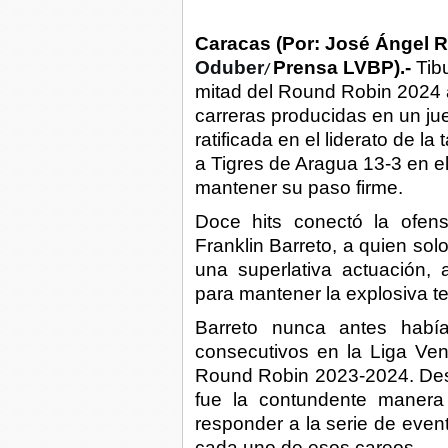
Caracas (Por: José Ángel 
Oduber
Prensa LVBP).-
Tibu
/
mitad del Round Robin 2024 a
carreras producidas en un jue
ratificada en el liderato de l
a Tigres de Aragua 13-3 en el
mantener su paso firme.
Doce hits conectó la ofensi
Franklin Barreto, a quien solo 
una superlativa actuación,
para mantener la explosiva t
Barreto nunca antes habí
consecutivos en la Liga Ven
Round Robin 2023-2024. Desp
fue la contundente manera
responder a la serie de even
cada uno de esos careos.