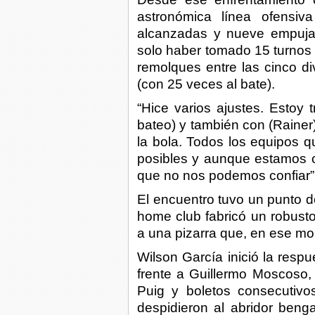
astronómica línea ofensi
alcanzadas y nueve empuja
solo haber tomado 15 turnos e
remolques entre las cinco di
(con 25 veces al bate).
“Hice varios ajustes. Estoy
bateo) y también con (Raine
la bola. Todos los equipos q
posibles y aunque estamos c
que no nos podemos confiar”, 
El encuentro tuvo un punto d
home club fabricó un robusto
a una pizarra que, en ese mo
Wilson García inició la resp
frente a Guillermo Moscoso, 
Puig y boletos consecutiv
despidieron al abridor benga