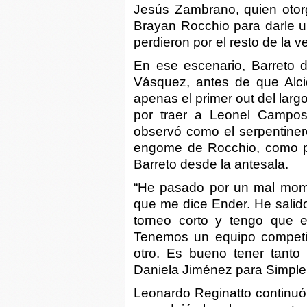
Jesús Zambrano, quien otorgó
Brayan Rocchio para darle 
perdieron por el resto de la v
En ese escenario, Barreto 
Vásquez, antes de que Alc
apenas el primer out del larg
por traer a Leonel Campos
observó como el serpentinero
engome de Rocchio, como p
Barreto desde la antesala.
“He pasado por un mal mome
que me dice Ender. He salido
torneo corto y tengo que e
Tenemos un equipo competit
otro. Es bueno tener tanto 
Daniela Jiménez para Simple
Leonardo Reginatto continuó