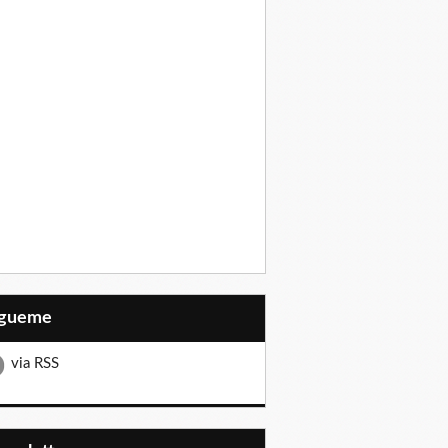
Sígueme
via RSS