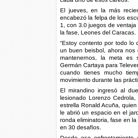
El jueves, en la más recie
encabezó la felpa de los esc
1, con 3.0 juegos de ventaja
la fase, Leones del Caracas.
“Estoy contento por todo l
un buen beisbol, ahora nos 
mantenernos, la meta es s
Germán Cartaya para Televen, 
cuando tienes mucho tiem
movimiento durante las prácti
El mirandino ingresó al due
lesionado Lorenzo Cedrola,
estrella Ronald Acuña, quien
le abrió un espacio en el jar
ronda eliminatoria, fase en l
en 30 desafíos.
Desde ese enfrentamiento c