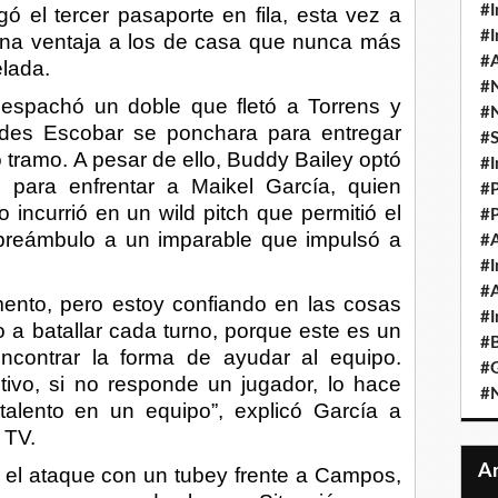
#I
 el tercer pasaporte en fila, esta vez a
#I
una ventaja a los de casa que nunca más
#A
elada.
#
despachó un doble que fletó a Torrens y
#
ides Escobar se ponchara para entregar
#
o tramo. A pesar de ello, Buddy Bailey optó
#I
 para enfrentar a Maikel García, quien
#P
 incurrió en un wild pitch que permitió el
#P
reámbulo a un imparable que impulsó a
#A
#I
#A
nto, pero estoy confiando en las cosas
#I
 a batallar cada turno, porque este es un
#B
ncontrar la forma de ayudar al equipo.
#
ivo, si no responde un jugador, lo hace
#N
talento en un equipo”, explicó García a
 TV.
 el ataque con un tubey frente a Campos,