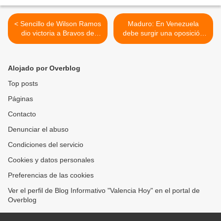
< Sencillo de Wilson Ramos
Maduro: En Venezuela
dio victoria a Bravos de
debe surgir una oposición
Margarita contra Tigres de
que no este sometida al
Aragua en Maracay
imperio >
Alojado por Overblog
Top posts
Páginas
Contacto
Denunciar el abuso
Condiciones del servicio
Cookies y datos personales
Preferencias de las cookies
Ver el perfil de Blog Informativo "Valencia Hoy" en el portal de
Overblog