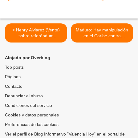
< Henry Alviarez (Vente)
Maduro: Hay manipulación
sobre referéndum
en el Caribe contra
consultivo: El régimen sabe
Venezuela que financia
de su rotundo fracaso y el
ExxonMobil y Gobierno de
pueblo también
Guyana >
Alojado por Overblog
Top posts
Páginas
Contacto
Denunciar el abuso
Condiciones del servicio
Cookies y datos personales
Preferencias de las cookies
Ver el perfil de Blog Informativo "Valencia Hoy" en el portal de