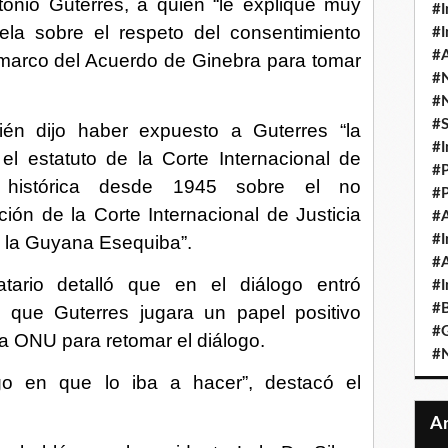
onio Guterres, a quien “le explique muy
#I
ela sobre el respeto del consentimiento
#I
#A
 marco del Acuerdo de Ginebra para tomar
#
#
#
ién dijo haber expuesto a Guterres “la
#I
l estatuto de la Corte Internacional de
#P
n histórica desde 1945 sobre el no
#P
ción de la Corte Internacional de Justicia
#A
de la Guyana Esequiba”.
#I
#A
tario detalló que en el diálogo entró
#I
#B
a que Guterres jugara un papel positivo
#
a ONU para retomar el diálogo.
#N
o en que lo iba a hacer”, destacó el