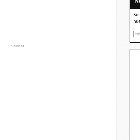
Sus
nue
E
m
Publicidad
a
i
l