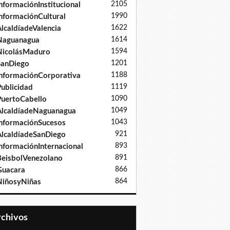
2105
nformaciónInstitucional
1990
nformaciónCultural
1622
lcaldíadeValencia
1614
Naguanagua
1594
NicolásMaduro
1201
SanDiego
1188
nformaciónCorporativa
1119
ublicidad
1090
uertoCabello
1049
lcaldíadeNaguanagua
1043
nformaciónSucesos
921
lcaldíadeSanDiego
893
nformaciónInternacional
891
eisbolVenezolano
866
Guacara
864
iñosyNiñas
Archivos