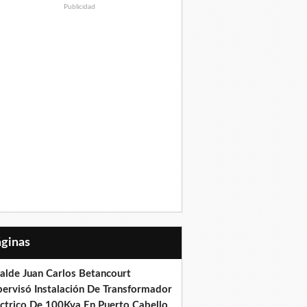
Publicidad
Páginas
calde Juan Carlos Betancourt
pervisó Instalación De Transformador
éctrico De 100Kva En Puerto Cabello