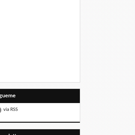
Sígueme
via RSS