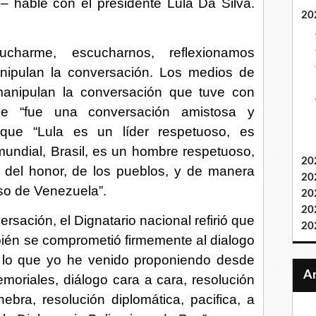
– hablé con el presidente Lula Da Silva.
20
harme, escucharnos, reflexionamos
nipulan la conversación. Los medios de
anipulan la conversación que tuve con
que “fue una conversación amistosa y
que “Lula es un líder respetuoso, es
undial, Brasil, es un hombre respetuoso,
20
, del honor, de los pueblos, y de manera
20
so de Venezuela”.
20
20
rsación, el Dignatario nacional refirió que
20
bién se comprometió firmemente al dialogo
s lo que yo he venido proponiendo desde
oriales, diálogo cara a cara, resolución
bra, resolución diplomática, pacifica, a