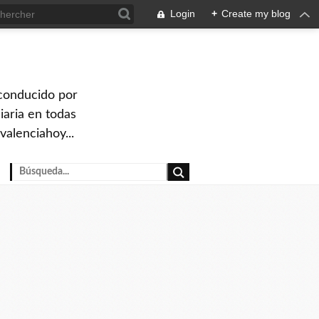
Login
+
Create my blog
 conducido por
iaria en todas
valenciahoy...