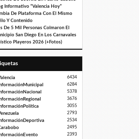
og Informativo “Valencia Hoy”
mbia De Plataforma Con El Mismo
ilo Y Contenido
s De 5 Mil Personas Colmaron El
nicipio San Diego En Los Carnavales
ístico Playeros 2026 (+Fotos)
tiquetas
6434
alencia
6284
nformaciónMunicipal
5378
nformaciónNacional
3676
nformaciónRegional
3055
nformaciónPolítica
2793
enezuela
2534
nformaciónDeportiva
2495
Carabobo
2393
nformaciónEvento