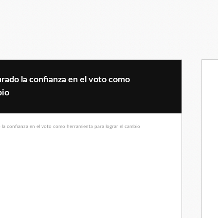
urado la confianza en el voto como
bio