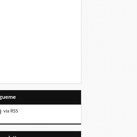
Sígueme
via RSS