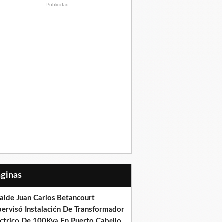
Publicidad
Páginas
calde Juan Carlos Betancourt
pervisó Instalación De Transformador
éctrico De 100Kva En Puerto Cabello