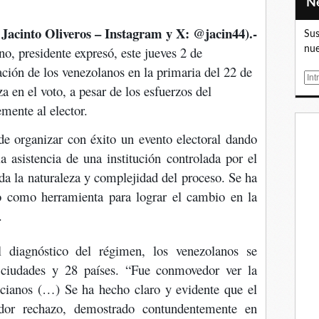
 Jacinto Oliveros – Instagram y X: @jacin44).-
Sus
no, presidente expresó, este jueves 2 de
nue
ación de los venezolanos en la primaria del 22 de
E
za en el voto, a pesar de los esfuerzos del
m
mente al elector.
a
i
e organizar con éxito un evento electoral dando
l
a asistencia de una institución controlada por el
da la naturaleza y complejidad del proceso. Se ha
to como herramienta para lograr el cambio en la
.
l diagnóstico del régimen, los venezolanos se
ciudades y 28 países. “Fue conmovedor ver la
ncianos (…) Se ha hecho claro y evidente que el
or rechazo, demostrado contundentemente en