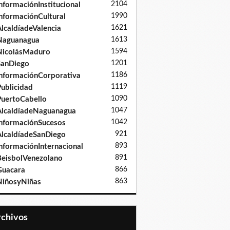
2104
nformaciónInstitucional
1990
nformaciónCultural
1621
lcaldíadeValencia
1613
Naguanagua
1594
NicolásMaduro
1201
SanDiego
1186
nformaciónCorporativa
1119
ublicidad
1090
uertoCabello
1047
lcaldíadeNaguanagua
1042
nformaciónSucesos
921
lcaldíadeSanDiego
893
nformaciónInternacional
891
eisbolVenezolano
866
Guacara
863
iñosyNiñas
Archivos