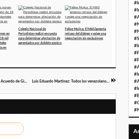
#I
#I
#A
#
Colegio Nacional de
Felipe Mujica: El MAS lamenta
#
onen en
Periodistas realizó encuesta
retraso del diálogo y exige una
#
18 mil
para determinar afectación de
negociación sin exclusiones
teles
agremiados por doblete sísmico
#I
ría en
#P
#P
#A
#I
#A
Orlando Messori: Se debe volver al camino del Acuerdo de Ginebra y reconocer violación de los derechos de Venezuela
Luis Eduardo Martínez: Todos los venezolanos debemos unirnos en defensa del Esequibo
#I
#B
#
#N