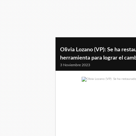
Olivia Lozano (VP): Se ha resta
herramienta para lograr el cam
3 Noviembre 2023