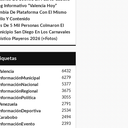
og Informativo “Valencia Hoy”
mbia De Plataforma Con El Mismo
ilo Y Contenido
s De 5 Mil Personas Colmaron El
nicipio San Diego En Los Carnavales
ístico Playeros 2026 (+Fotos)
tiquetas
6432
alencia
6279
nformaciónMunicipal
5377
nformaciónNacional
3675
nformaciónRegional
3055
nformaciónPolítica
2791
enezuela
2534
nformaciónDeportiva
2494
Carabobo
2393
nformaciónEvento