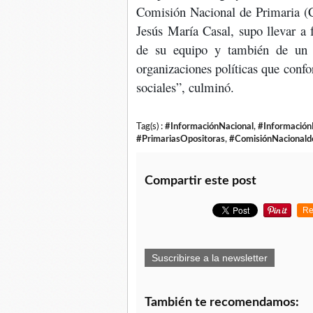
Comisión Nacional de Primaria (C
Jesús María Casal, supo llevar a
de su equipo y también de un 
organizaciones políticas que conf
sociales”, culminó.
Tag(s) :
#InformaciónNacional
,
#InformaciónP
#PrimariasOpositoras
,
#ComisiónNacionald
Compartir este post
Re
Suscribirse a la newsletter
También te recomendamos: