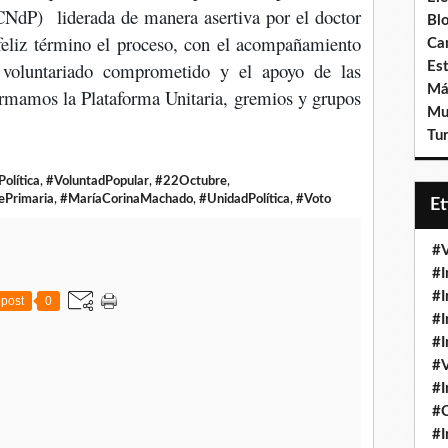
NdP) liderada de manera asertiva por el doctor
Bl
 feliz término el proceso, con el acompañamiento
Ca
voluntariado comprometido y el apoyo de las
Est
Má
ormamos la Plataforma Unitaria, gremios y grupos
Mu
Tur
olítica
,
#VoluntadPopular
,
#22Octubre
,
ePrimaria
,
#MaríaCorinaMachado
,
#UnidadPolítica
,
#Voto
E
#V
#I
#I
post
0
#I
#I
#V
#I
#
#I