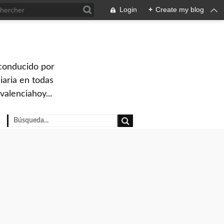
Login
+
Create my blog
 conducido por
iaria en todas
valenciahoy...