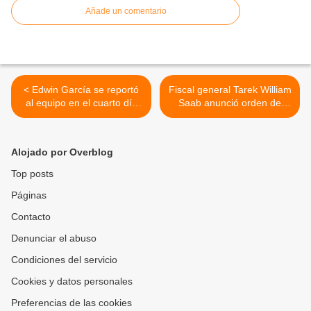
Añade un comentario
< Edwin García se reportó
Fiscal general Tarek William
al equipo en el cuarto día
Saab anunció orden de
de prácticas de Navegantes
aprehensión contra Juan
del Magallanes
Guaidó por daños a la
nación >
Alojado por Overblog
Top posts
Páginas
Contacto
Denunciar el abuso
Condiciones del servicio
Cookies y datos personales
Preferencias de las cookies