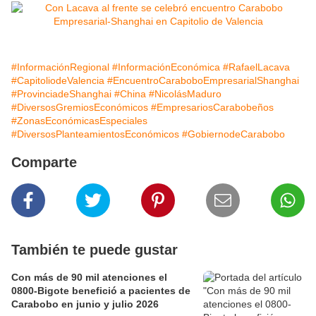
#InformaciónRegional
#InformaciónEconómica
#RafaelLacava
#CapitoliodeValencia
#EncuentroCaraboboEmpresarialShanghai
#ProvinciadeShanghai
#China
#NicolásMaduro
#DiversosGremiosEconómicos
#EmpresariosCarabobeños
#ZonasEconómicasEspeciales
#DiversosPlanteamientosEconómicos
#GobiernodeCarabobo
Comparte
También te puede gustar
Con más de 90 mil atenciones el
0800-Bigote benefició a pacientes de
Carabobo en junio y julio 2026