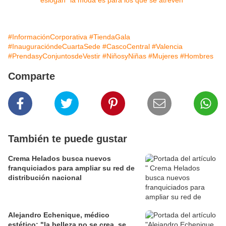
#InformaciónCorporativa
#TiendaGala
#InauguracióndeCuartaSede
#CascoCentral
#Valencia
#PrendasyConjuntosdeVestir
#NiñosyNiñas
#Mujeres
#Hombres
Comparte
También te puede gustar
Crema Helados busca nuevos
franquiciados para ampliar su red de
distribución nacional
Alejandro Echenique, médico
estético: "la belleza no se crea, se