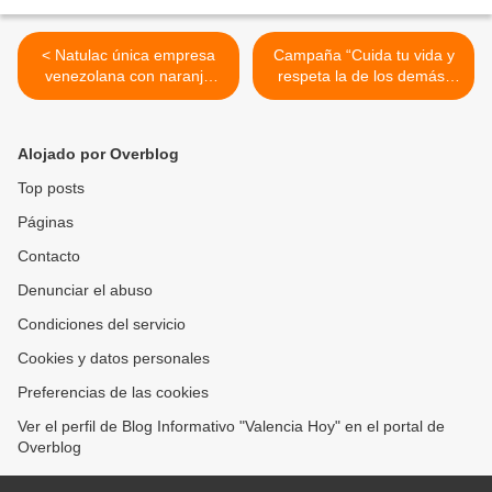
< Natulac única empresa
Campaña “Cuida tu vida y
venezolana con naranja
respeta la de los demás”
100% fruta y relanza línea
desarrolló Polivalencia
premium
dirigida a motorizados y
trasportistas públicos >
Alojado por Overblog
Top posts
Páginas
Contacto
Denunciar el abuso
Condiciones del servicio
Cookies y datos personales
Preferencias de las cookies
Ver el perfil de Blog Informativo "Valencia Hoy" en el portal de
Overblog