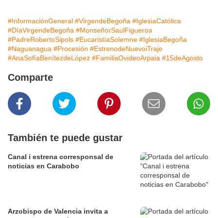
#InformaciónGeneral
#VirgendeBegoña
#IglesiaCatólica
#DíaVirgendeBegoña
#MonseñorSaulFigueroa
#PadreRobertoSipols
#EucaristíaSolemne
#IglesiaBegoña
#Naguanagua
#Procesión
#EstrenodeNuevoiTraje
#AnaSofíaBenítezdeLópez
#FamiliaOvideoArpaia
#15deAgosto
Comparte
También te puede gustar
Canal i estrena corresponsal de
noticias en Carabobo
Arzobispo de Valencia invita a