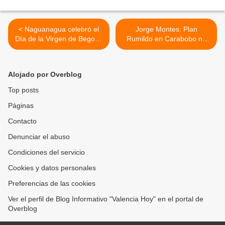
< Naguanagua celebró el
Jorge Montes: Plan
Día de la Virgen de Begoña
Rumildo en Carabobo no
con actividades religiosas y
fue más que otra mentira
culturales (+Fotos)
de Lacava >
Alojado por Overblog
Top posts
Páginas
Contacto
Denunciar el abuso
Condiciones del servicio
Cookies y datos personales
Preferencias de las cookies
Ver el perfil de Blog Informativo "Valencia Hoy" en el portal de
Overblog