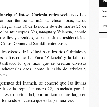
Sus
anrique/ Fotos: Cortesía redes sociales).-
Las
nue
ieron por tiempo de más de cinco horas, desde
i llegar a las 10 de la noche de este martes 25 de
E
s de los municipios Naguanagua y Valencia, debido
m
calles y avenidas, espacios áreas residenciales,
a
i
 Centro Comercial Sambil, entre otros.
l
los efectos de las lluvias en los ríos Cabriales y
nos caños como La Yuca (Valencia) y la falta de
arillado, lo que hizo que se crearan diversas
n adicionales caos, como la caída de árboles y
gares.
petentes del Inameh, se conoció que las lluvias
e la onda tropical número 22, anunciada para la
 en esta oportunidad, por un tiempo más largo en
no, tomando en cuenta que es la primera vez.