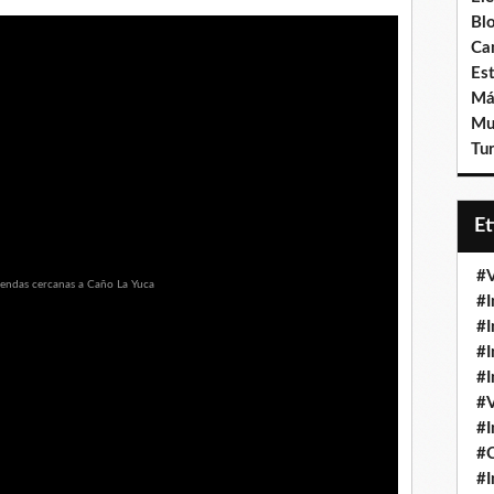
Bl
Ca
Est
Má
Mu
Tur
E
#V
#I
#I
#I
#I
#V
#I
#
#I