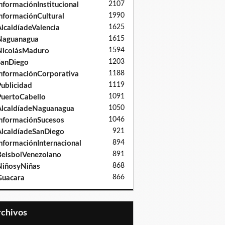
2107
nformaciónInstitucional
1990
nformaciónCultural
1625
lcaldíadeValencia
1615
Naguanagua
1594
NicolásMaduro
1203
SanDiego
1188
nformaciónCorporativa
1119
ublicidad
1091
uertoCabello
1050
lcaldíadeNaguanagua
1046
nformaciónSucesos
921
lcaldíadeSanDiego
894
nformaciónInternacional
891
eisbolVenezolano
868
iñosyNiñas
866
Guacara
Archivos