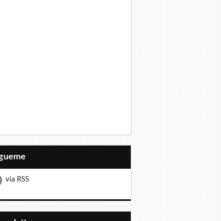
Sígueme
via RSS