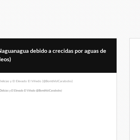
Naguanagua debido a crecidas por aguas de
deos)
 Delicias y El Elevado El Viñedo (@BombVolCarabobo)