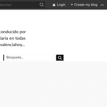
Login
+
Create my blog
 conducido por
iaria en todas
valenciahoy...