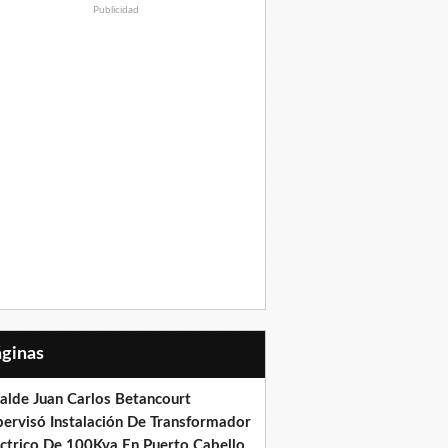
Publicidad
Páginas
calde Juan Carlos Betancourt
pervisó Instalación De Transformador
éctrico De 100Kva En Puerto Cabello