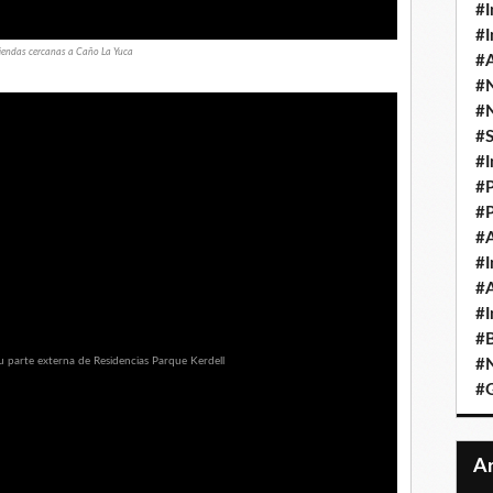
#I
#I
iendas cercanas a Caño La Yuca
#A
#
#
#
#I
#P
#P
#A
#I
#A
#I
#B
#N
#