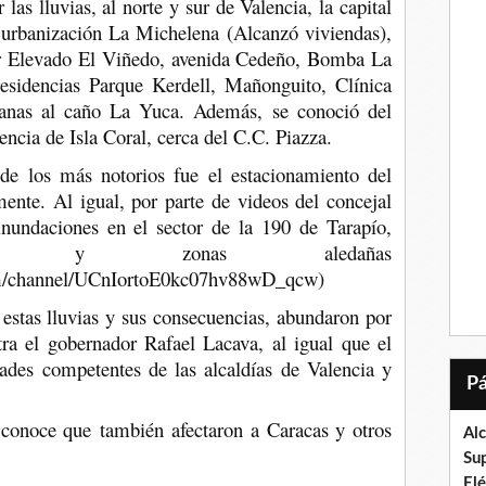
las lluvias, al norte y sur de Valencia, la capital
 urbanización La Michelena (Alcanzó viviendas),
tor Elevado El Viñedo, avenida Cedeño, Bomba La
esidencias Parque Kerdell, Mañonguito, Clínica
anas al caño La Yuca. Además, se conoció del
encia de Isla Coral, cerca del C.C. Piazza.
e los más notorios fue el estacionamiento del
nte. Al igual, por parte de videos del concejal
nundaciones en el sector de la 190 de Tarapío,
sidad y zonas aledañas
com/channel/UCnIortoE0kc07hv88wD_qcw)
 estas lluvias y sus consecuencias, abundaron por
ntra el gobernador Rafael Lacava, al igual que el
dades competentes de las alcaldías de Valencia y
 conoce que
también
afectaron a Caracas y otros
Al
Su
El