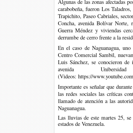
Algunas de las zonas afectadas por 
carabobeña, fueron Los Taladros,
Trapichito, Paseo Cabriales, sec
Concha, avenida Bolívar Norte, r
Guerra Méndez y viviendas cerc
derrumbe de cerro frente a la resid
En el caso de Naguanagua, uno d
Centro Comercial Sambil, nuevame
Luis Sánchez, se conocieron de i
avenida Uniber
(Videos: https://www.youtube.
Importante es señalar que durante
las redes sociales las críticas co
llamado de atención a las autori
Naguanagua.
Las lluvias de este
martes
25, se
estados de Venezuela.