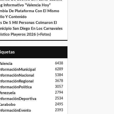
og Informativo “Valencia Hoy”
mbia De Plataforma Con El Mismo
ilo Y Contenido
s De 5 Mil Personas Colmaron El
nicipio San Diego En Los Carnavales
ístico Playeros 2026 (+Fotos)
tiquetas
6438
alencia
6289
nformaciónMunicipal
5384
nformaciónNacional
3678
nformaciónRegional
3057
nformaciónPolítica
2794
enezuela
2534
nformaciónDeportiva
2495
Carabobo
2393
nformaciónEvento