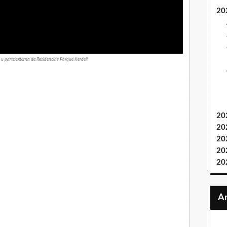
20
u parte externa de Residencias Parque Kerdell
20
20
20
20
20