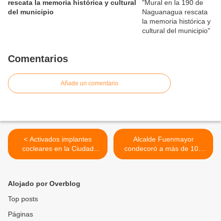
rescata la memoria histórica y cultural
del municipio
Comentarios
Añade un comentario
< Activados implantes
Alcalde Fuenmayor
cocleares en la Ciudad
condecoró a más de 100
Hospitalaria “Dr. Enrique
abogados durante sesión
Tejera” para siete niños con
especial en el Teatro
equipo de ORL
Municipal de Valencia >
Alojado por Overblog
Top posts
Páginas