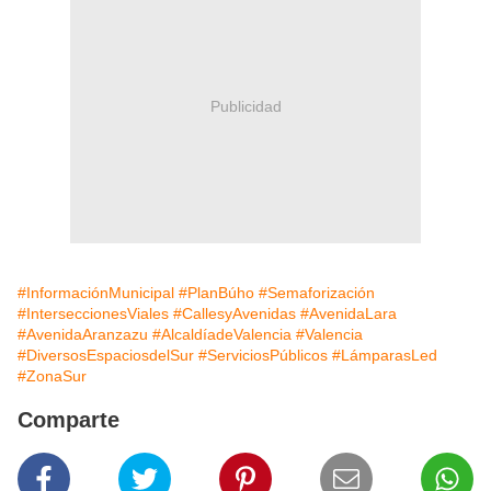
Publicidad
#InformaciónMunicipal
#PlanBúho
#Semaforización
#InterseccionesViales
#CallesyAvenidas
#AvenidaLara
#AvenidaAranzazu
#AlcaldíadeValencia
#Valencia
#DiversosEspaciosdelSur
#ServiciosPúblicos
#LámparasLed
#ZonaSur
Comparte