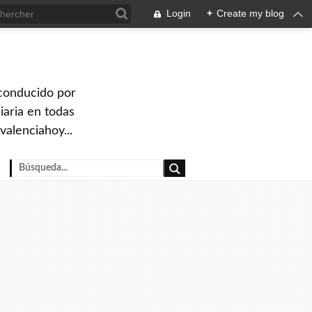
Login
+
Create my blog
 conducido por
iaria en todas
valenciahoy...