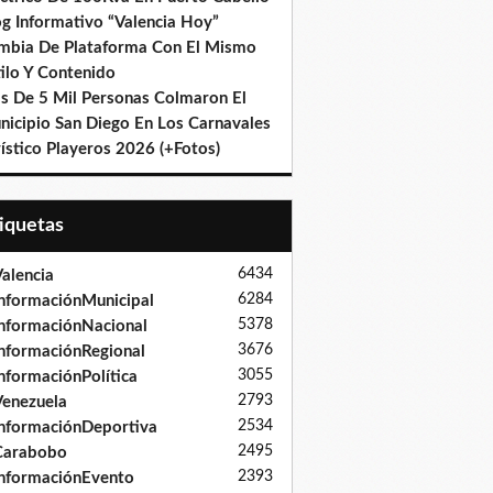
og Informativo “Valencia Hoy”
mbia De Plataforma Con El Mismo
ilo Y Contenido
s De 5 Mil Personas Colmaron El
nicipio San Diego En Los Carnavales
ístico Playeros 2026 (+Fotos)
tiquetas
6434
alencia
6284
nformaciónMunicipal
5378
nformaciónNacional
3676
nformaciónRegional
3055
nformaciónPolítica
2793
enezuela
2534
nformaciónDeportiva
2495
Carabobo
2393
nformaciónEvento