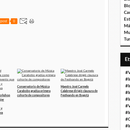
Bl
Ca
Est
post
0
Má
Mu
Tur
E
#V
#I
#I
Conservatorio de Música
Maestro José Carmelo
Carabobo gradúa primera
Calabrese dirigió clausura de
#I
Workshop
cohorte de compositores
Festivando en Bogotá
#I
jer
#V
 y
#I
iva
#
#I