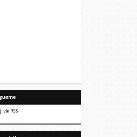
Sígueme
via RSS