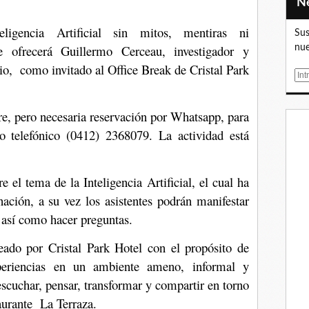
igencia Artificial sin mitos, mentiras ni
Sus
e ofrecerá Guillermo Cerceau, investigador y
nue
lio, como invitado al Office Break de Cristal Park
E
m
a
bre, pero necesaria reservación por Whatsapp, para
i
o telefónico (0412) 2368079. La actividad está
l
e el tema de la Inteligencia Artificial, el cual ha
ación, a su vez los asistentes podrán manifestar
, así como hacer preguntas.
eado por Cristal Park Hotel con el propósito de
periencias en un ambiente ameno, informal y
escuchar, pensar, transformar y compartir en torno
aurante La Terraza.