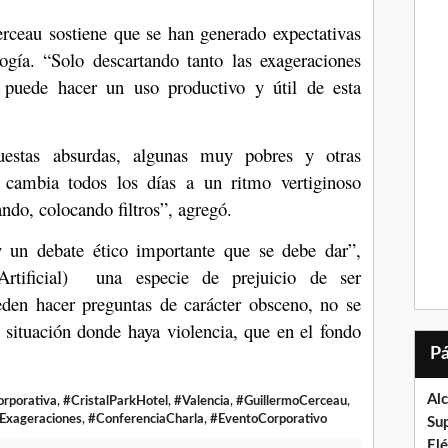
Cerceau sostiene que se han generado expectativas
ogía. “Solo descartando tanto las exageraciones
 puede hacer un uso productivo y útil de esta
uestas absurdas, algunas muy pobres y otras
 cambia todos los días a un ritmo vertiginoso
ndo, colocando filtros”, agregó.
y un debate ético importante que se debe dar”,
 Artificial) una especie de prejuicio de ser
eden hacer preguntas de carácter obsceno, no se
 situación donde haya violencia, que en el fondo
Al
rporativa
,
#CristalParkHotel
,
#Valencia
,
#GuillermoCerceau
,
iExageraciones
,
#ConferenciaCharla
,
#EventoCorporativo
Su
El