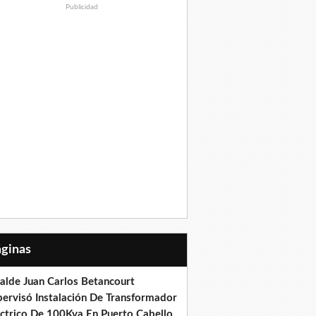
Publicidad
Páginas
calde Juan Carlos Betancourt
pervisó Instalación De Transformador
éctrico De 100Kva En Puerto Cabello