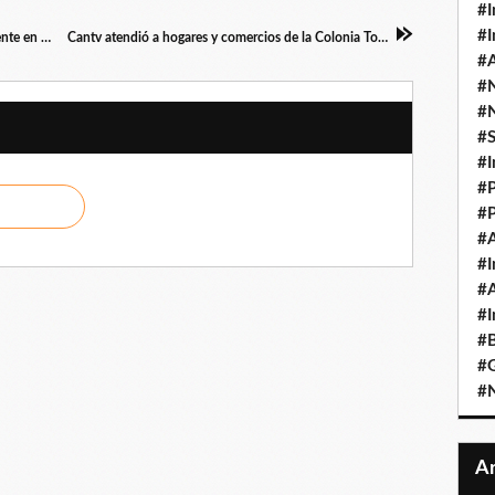
#I
#I
Inter inaugura nueva oficina de atención al cliente en el C. C. Metrópolis en San Diego
Cantv atendió a hogares y comercios de la Colonia Tovar en el estado Aragua (+Video)
#A
#
#
#
#I
#P
#P
#A
#I
#A
#I
#B
#
#N