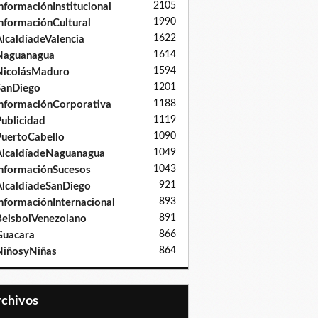
2105
nformaciónInstitucional
1990
nformaciónCultural
1622
lcaldíadeValencia
1614
Naguanagua
1594
NicolásMaduro
1201
SanDiego
1188
nformaciónCorporativa
1119
ublicidad
1090
uertoCabello
1049
lcaldíadeNaguanagua
1043
nformaciónSucesos
921
lcaldíadeSanDiego
893
nformaciónInternacional
891
eisbolVenezolano
866
Guacara
864
iñosyNiñas
Archivos