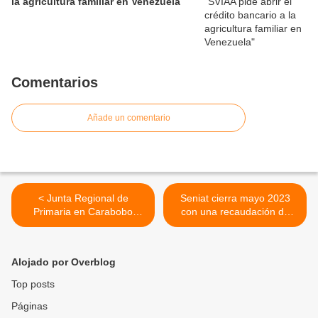
la agricultura familiar en Venezuela
Comentarios
Añade un comentario
< Junta Regional de
Seniat cierra mayo 2023
Primaria en Carabobo
con una recaudación de
realizó encuentro con
más de 11 millardos de
Freddy Superlano
bolívares en impuestos >
Alojado por Overblog
Top posts
Páginas