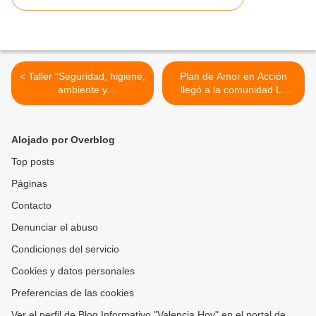
< Taller “Seguridad, higiene,
Plan de Amor en Acción
ambiente y
llegó a la comunidad La
corresponsabilidad” realizó
Gracia de Cristo 11 de
el Concejo Municipal de
Febrero de la parroquia
San Diego
Salom en Puerto Cabello >
Alojado por Overblog
Top posts
Páginas
Contacto
Denunciar el abuso
Condiciones del servicio
Cookies y datos personales
Preferencias de las cookies
Ver el perfil de Blog Informativo "Valencia Hoy" en el portal de