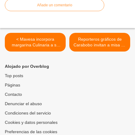
Añade un comentario
< Mavesa incorpora
Reporteros gráficos de
margarina Culinaria a su
Carabobo invitan a misa de
portafolio con imagen
acción de gracia en
renovada
Valencia por 80 años del
gremio >
Alojado por Overblog
Top posts
Páginas
Contacto
Denunciar el abuso
Condiciones del servicio
Cookies y datos personales
Preferencias de las cookies