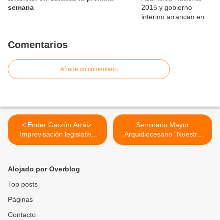
semana
Comentarios
Añade un comentario
< Ender Garzón Arráiz:
Seminario Mayor
Improvisación legislativa
Arquidiocesano “Nuestra
afecta inclusión de
Señora del Socorro” de
personas con diversidad
Valencia realizará Domingo
funcional
Familiar Pro fondo el 21 de
Alojado por Overblog
mayo >
Top posts
Páginas
Contacto