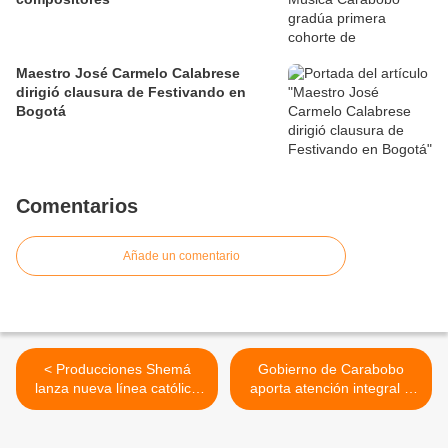
Maestro José Carmelo Calabrese
dirigió clausura de Festivando en
Bogotá
Comentarios
Añade un comentario
< Producciones Shemá
Gobierno de Carabobo
lanza nueva línea católica
aporta atención integral a
“Agnes Vox” en Valencia
niños con necesidades
para difundir el mensaje de
especiales en Valencia y
Dios
Puerto Cabello >