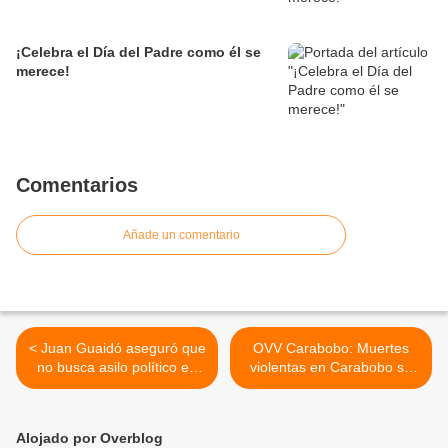
¡Celebra el Día del Padre como él se
merece!
Comentarios
Añade un comentario
< Juan Guaidó aseguró que
OVV Carabobo: Muertes
no busca asilo político en
violentas en Carabobo se
EE.UU. durante
redujeron en al menos 32%
conversación telefónica con
durante primer trimestre de
AP
2023 >
Alojado por Overblog