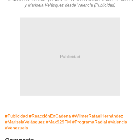
"Reacción en Cadena" por Max 92.9 FM con Wilmer Rafael Hernández
y Marisela Velásquez desde Valencia (Publicidad)
Publicidad
#Publicidad
#ReacciónEnCadena
#WilmerRafaelHernández
#MariselaVelásquez
#Max929FM
#ProgramaRadial
#Valencia
#Venezuela