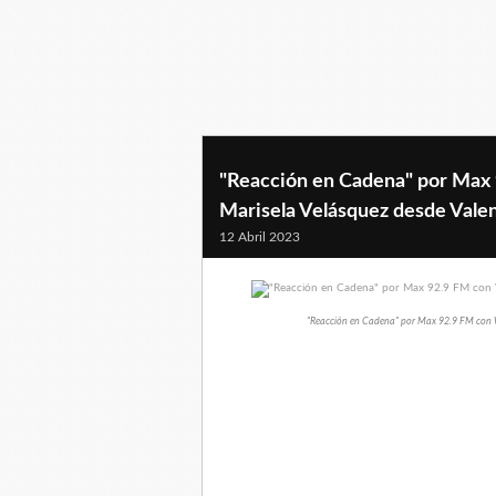
"Reacción en Cadena" por Max
Marisela Velásquez desde Valen
12 Abril 2023
"Reacción en Cadena" por Max 92.9 FM con W