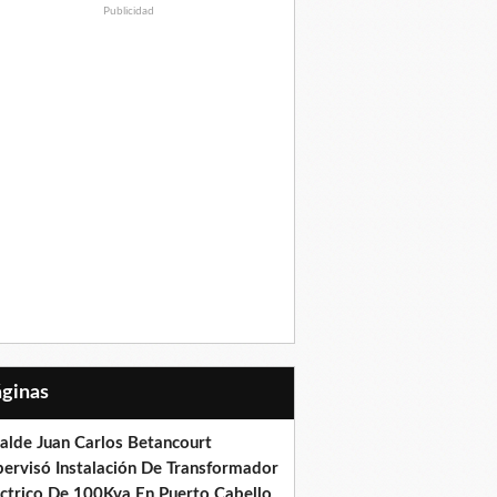
Publicidad
Páginas
calde Juan Carlos Betancourt
pervisó Instalación De Transformador
éctrico De 100Kva En Puerto Cabello