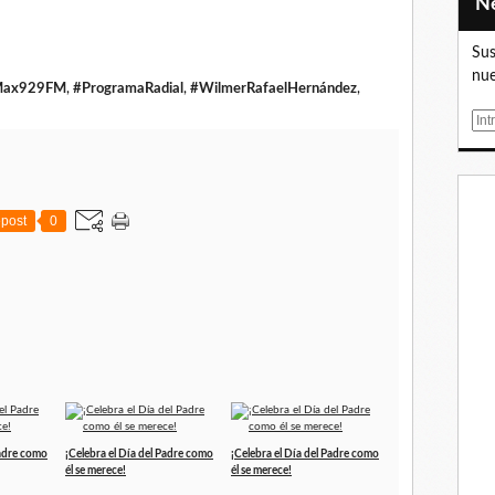
Sus
nue
Max929FM
,
#ProgramaRadial
,
#WilmerRafaelHernández
,
E
m
a
i
l
post
0
Padre como
¡Celebra el Día del Padre como
¡Celebra el Día del Padre como
él se merece!
él se merece!