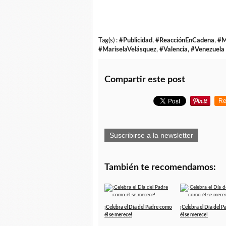
Tag(s) :
#Publicidad
,
#ReacciónEnCadena
,
#
#MariselaVelásquez
,
#Valencia
,
#Venezuela
Compartir este post
Re
Suscribirse a la newsletter
También te recomendamos:
¡Celebra el Día del Padre como
¡Celebra el Día del 
él se merece!
él se merece!