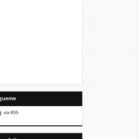
Sígueme
via RSS