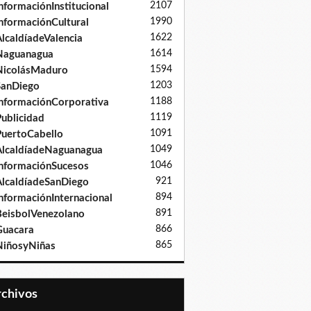
2107
nformaciónInstitucional
1990
nformaciónCultural
1622
lcaldíadeValencia
1614
Naguanagua
1594
NicolásMaduro
1203
SanDiego
1188
nformaciónCorporativa
1119
ublicidad
1091
uertoCabello
1049
lcaldíadeNaguanagua
1046
nformaciónSucesos
921
lcaldíadeSanDiego
894
nformaciónInternacional
891
eisbolVenezolano
866
Guacara
865
iñosyNiñas
Archivos