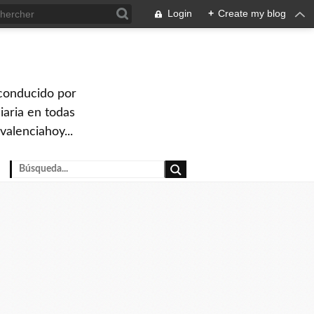
Login
+
Create my blog
 conducido por
iaria en todas
valenciahoy...