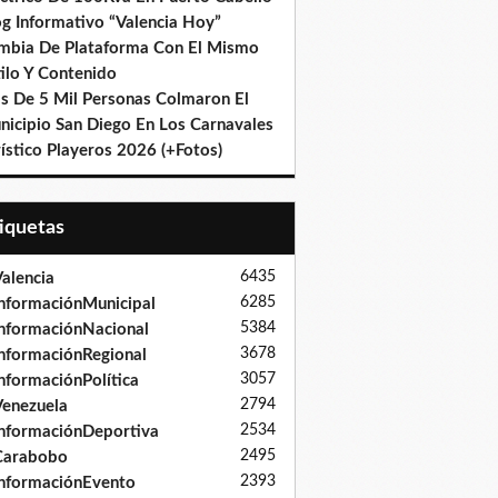
og Informativo “Valencia Hoy”
mbia De Plataforma Con El Mismo
ilo Y Contenido
s De 5 Mil Personas Colmaron El
nicipio San Diego En Los Carnavales
ístico Playeros 2026 (+Fotos)
tiquetas
6435
alencia
6285
nformaciónMunicipal
5384
nformaciónNacional
3678
nformaciónRegional
3057
nformaciónPolítica
2794
enezuela
2534
nformaciónDeportiva
2495
Carabobo
2393
nformaciónEvento