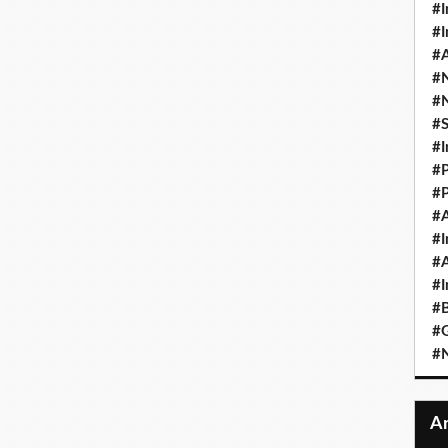
#I
#I
#A
#
#
#
#I
#P
#P
#A
#I
#A
#I
#B
#
#N