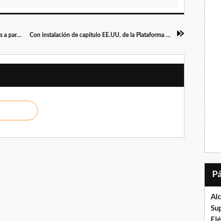
Eduardo Caballero insta a los jóvenes abogados a participar en el 1er Congreso de Derecho Penal en Valencia
Con instalación de capítulo EE.UU. de la Plataforma Unitaria Internacional sellan nuevo compromiso político
Al
Su
El