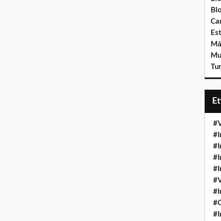
Bl
Ca
Est
Má
Mu
Tur
E
#V
#I
#I
#I
#I
#V
#I
#
#I