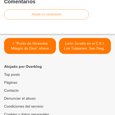
Comentarios
Añade un comentario
< "Punto de Girasoles
León Jurado en el C.E.I.
Milagro de Dios" ofrece
Los Tulipanes: San Diego
variedad de flores al mayor
es bandera educativa en
y detal en el Trigal Norte
Carabobo >
(Publicidad)
Alojado por Overblog
Top posts
Páginas
Contacto
Denunciar el abuso
Condiciones del servicio
Cookies y datos personales