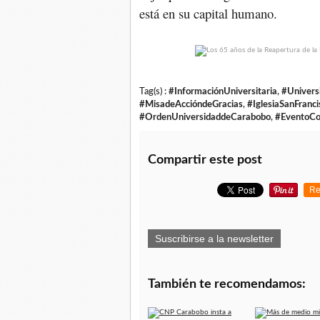
está en su capital humano.
Tag(s) :
#InformaciónUniversitaria
,
#Univers
#MisadeAccióndeGracias
,
#IglesiaSanFranci
#OrdenUniversidaddeCarabobo
,
#EventoC
Compartir este post
Re
Suscribirse a la newsletter
También te recomendamos: