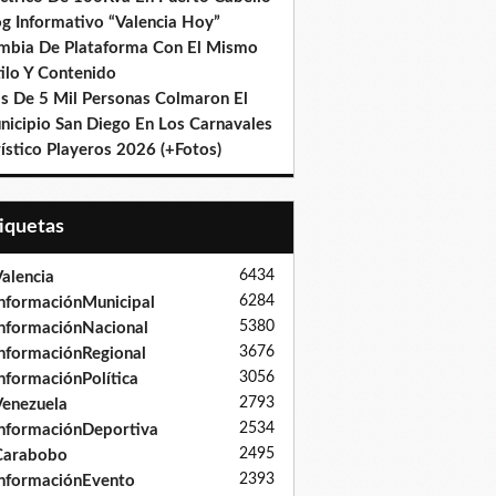
og Informativo “Valencia Hoy”
mbia De Plataforma Con El Mismo
ilo Y Contenido
s De 5 Mil Personas Colmaron El
nicipio San Diego En Los Carnavales
ístico Playeros 2026 (+Fotos)
tiquetas
6434
alencia
6284
nformaciónMunicipal
5380
nformaciónNacional
3676
nformaciónRegional
3056
nformaciónPolítica
2793
enezuela
2534
nformaciónDeportiva
2495
Carabobo
2393
nformaciónEvento