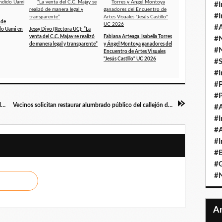
#I
#I
 de
#A
do Uami en
Jessy Divo (Rectora UC): “La
venta del C.C. Majay se realizó
Fabiana Arteaga, Isabella Torres
#
de manera legal y transparente”
y Ángel Montoya ganadores del
#
Encuentro de Artes Visuales
"Jesús Castillo" UC 2026
#
#I
#P
#P
Exposiciones de Mateo Manaure y Francisco Narváez en los espacios de Reset Gallery
Vecinos solicitan restaurar alumbrado público del callejón de la comunidad Próceres de la Patria en Valencia
#A
#I
#A
#I
#B
#
#N