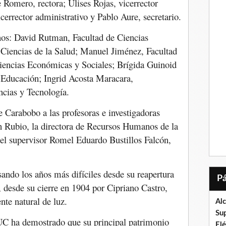
 Romero, rectora; Ulises Rojas, vicerrector
cerrector administrativo y Pablo Aure, secretario.
nos: David Rutman, Facultad de Ciencias
, Ciencias de la Salud; Manuel Jiménez, Facultad
iencias Económicas y Sociales; Brígida Guinoid
 Educación; Ingrid Acosta Maracara,
cias y Tecnología.
 Carabobo a las profesoras e investigadoras
n Rubio, la directora de Recursos Humanos de la
el supervisor Romel Eduardo Bustillos Falcón,
sando los años más difíciles desde su reapertura
 desde su cierre en 1904 por Cipriano Castro,
nte natural de luz.
Al
Su
a UC ha demostrado que su principal patrimonio
El