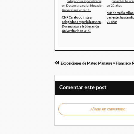
Más de medio millón
CNP Carabobo insta a
pacientes ha atendi
colegiados a especializarse en
22 años
Docencia para la Educación
Universitaria en la UC
Comentar este post
Añade un comentario