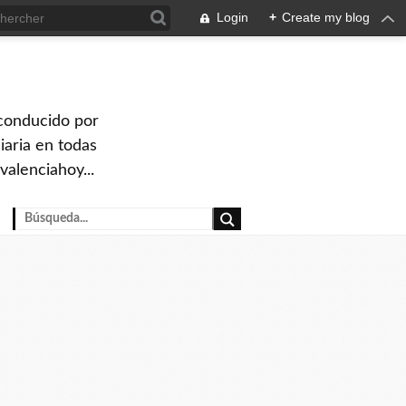
Login
+
Create my blog
 conducido por
iaria en todas
valenciahoy...