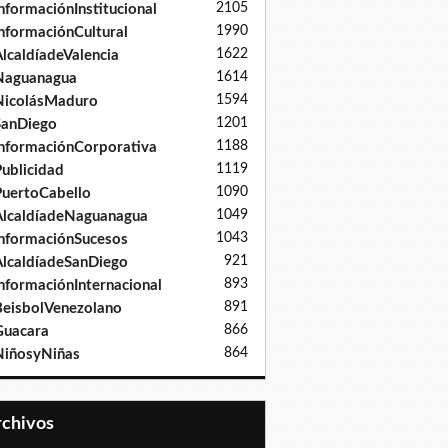
2105
nformaciónInstitucional
1990
nformaciónCultural
1622
lcaldíadeValencia
1614
Naguanagua
1594
NicolásMaduro
1201
SanDiego
1188
nformaciónCorporativa
1119
ublicidad
1090
uertoCabello
1049
lcaldíadeNaguanagua
1043
nformaciónSucesos
921
lcaldíadeSanDiego
893
nformaciónInternacional
891
eisbolVenezolano
866
Guacara
864
iñosyNiñas
Archivos