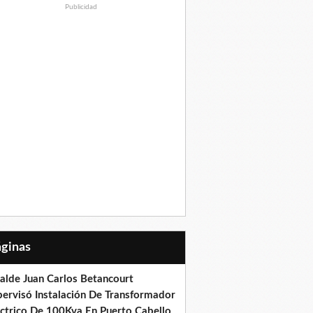
Publicidad
Páginas
calde Juan Carlos Betancourt
pervisó Instalación De Transformador
éctrico De 100Kva En Puerto Cabello