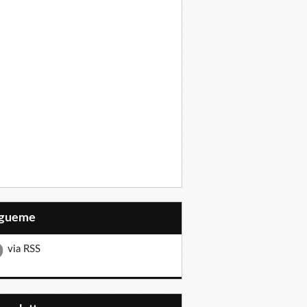
Sígueme
via RSS