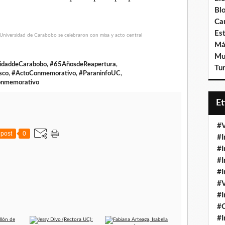
Bl
Ca
Est
Má
Mu
idaddeCarabobo
,
#65AñosdeReapertura
,
Tur
sco
,
#ActoConmemorativo
,
#ParaninfoUC
,
onmemorativo
E
#V
post
0
#I
#I
#I
#I
#V
#I
#
#I