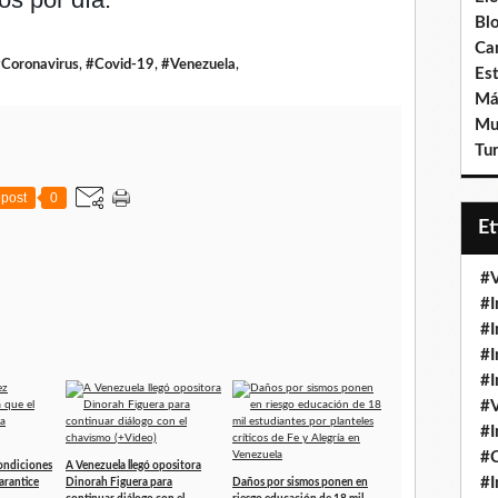
Bl
Ca
Coronavirus
,
#Covid-19
,
#Venezuela
,
Est
Má
Mu
Tur
post
0
E
#V
#I
#I
#I
#I
#V
#I
#
ondiciones
A Venezuela llegó opositora
#I
garantice
Dinorah Figuera para
Daños por sismos ponen en