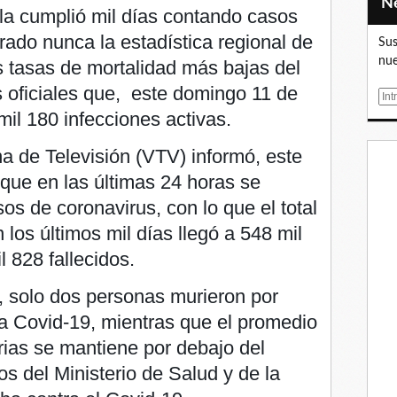
a cumplió mil días contando casos
rado nunca la estadística regional de
Sus
nue
s tasas de mortalidad más bajas del
 oficiales que, este domingo 11 de
E
il 180 infecciones activas.
m
a
na de Televisión (VTV) informó, este
i
l
que en las últimas 24 horas se
s de coronavirus, con lo que el total
 los últimos mil días llegó a 548 mil
l 828 fallecidos.
, solo dos personas murieron por
a Covid-19, mientras que el promedio
rias se mantiene por debajo del
os del Ministerio de Salud y de la