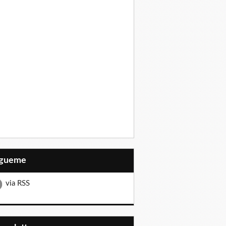
Sígueme
via RSS