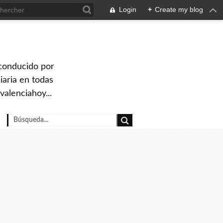
Login
+
Create my blog
 conducido por
iaria en todas
valenciahoy...