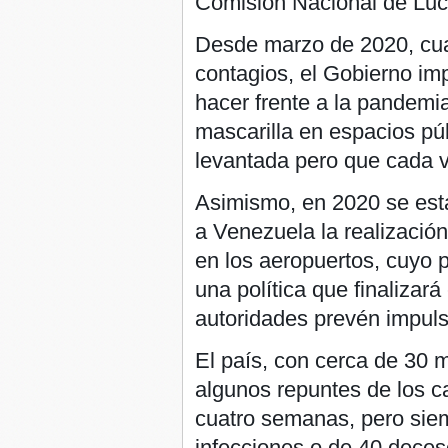
Comisión Nacional de Luch
Desde marzo de 2020, cua
contagios, el Gobierno im
hacer frente a la pandemia,
mascarilla en espacios pú
levantada pero que cada 
Asimismo, en 2020 se esta
a Venezuela la realizació
en los aeropuertos, cuyo 
una política que finalizará
autoridades prevén impulsa
El país, con cerca de 30 m
algunos repuntes de los c
cuatro semanas, pero sie
infecciones o de 40 deces