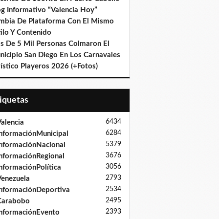
og Informativo “Valencia Hoy”
mbia De Plataforma Con El Mismo
ilo Y Contenido
s De 5 Mil Personas Colmaron El
nicipio San Diego En Los Carnavales
ístico Playeros 2026 (+Fotos)
tiquetas
6434
alencia
6284
nformaciónMunicipal
5379
nformaciónNacional
3676
nformaciónRegional
3056
nformaciónPolítica
2793
enezuela
2534
nformaciónDeportiva
2495
Carabobo
2393
nformaciónEvento