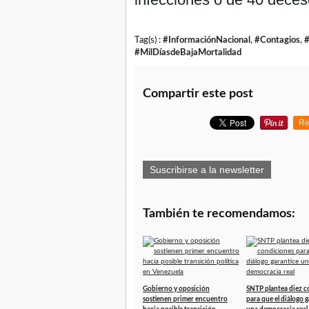
Tag(s) :
#InformaciónNacional
,
#Contagios
,
#
#MilDíasdeBajaMortalidad
Compartir este post
Re
Suscribirse a la newsletter
También te recomendamos:
Gobierno y oposición
SNTP plantea diez c
sostienen primer encuentro
para que el diálogo 