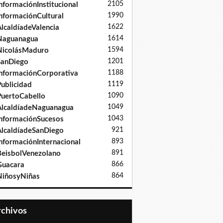
2105
nformaciónInstitucional
1990
nformaciónCultural
1622
lcaldíadeValencia
1614
Naguanagua
1594
NicolásMaduro
1201
SanDiego
1188
nformaciónCorporativa
1119
ublicidad
1090
uertoCabello
1049
lcaldíadeNaguanagua
1043
nformaciónSucesos
921
lcaldíadeSanDiego
893
nformaciónInternacional
891
eisbolVenezolano
866
Guacara
864
iñosyNiñas
Archivos