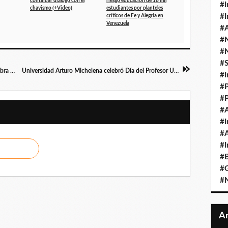
continuar diálogo con el
riesgo educación de 18 mil
#I
chavismo (+Video)
estudiantes por planteles
#I
críticos de Fe y Alegría en
Venezuela
#A
#
#
#
Mario González Ponce: Reinventarse es la palabra que define al sector construcción en Carabobo en el 2022
Universidad Arturo Michelena celebró Día del Profesor Universitario reconociendo a docentes de las diferentes facultades
#I
#P
#P
#A
#I
#A
#I
#B
#
#N