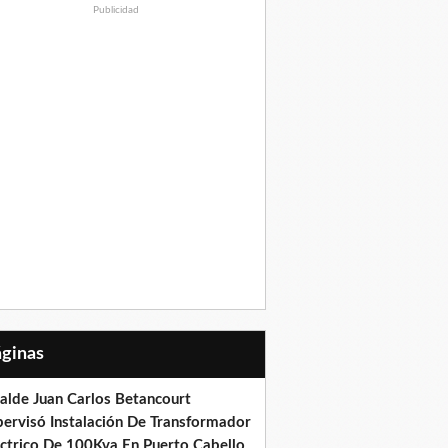
Publicidad
Páginas
calde Juan Carlos Betancourt
pervisó Instalación De Transformador
éctrico De 100Kva En Puerto Cabello