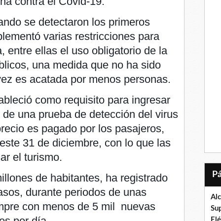
a contra el Covid-19.
ndo se detectaron los primeros
plementó varias restricciones para
 entre ellas el uso obligatorio de la
blicos, una medida que no ha sido
vez es acatada por menos personas.
bleció como requisito para ingresar
n de una prueba de detección del virus
precio es pagado por los pasajeros,
 este 31 de diciembre, con lo que las
r el turismo.
illones de habitantes, ha registrado
asos, durante periodos de unas
Al
mpre con menos de 5 mil nuevas
Su
os por día.
El