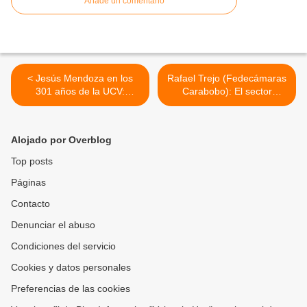
Añade un comentario
< Jesús Mendoza en los
Rafael Trejo (Fedecámaras
301 años de la UCV:
Carabobo): El sector
"Necesitamos una
privado venezolano
universidad autónoma y
persigue recuperación y
renovada"
crecimiento económico >
Alojado por Overblog
Top posts
Páginas
Contacto
Denunciar el abuso
Condiciones del servicio
Cookies y datos personales
Preferencias de las cookies