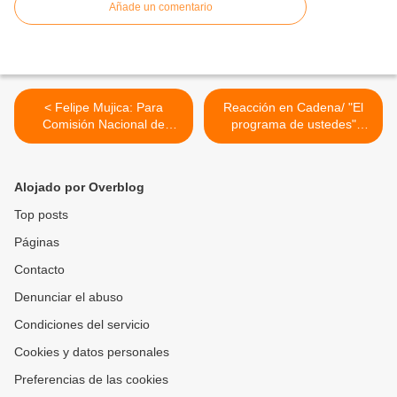
Añade un comentario
< Felipe Mujica: Para
Reacción en Cadena/ "El
Comisión Nacional de
programa de ustedes"
Primaria es clave un
desde Valencia por Max
Registro Electoral que
92.9 FM (Publicidad) >
garantice la mayor
Alojado por Overblog
participación posible
Top posts
Páginas
Contacto
Denunciar el abuso
Condiciones del servicio
Cookies y datos personales
Preferencias de las cookies