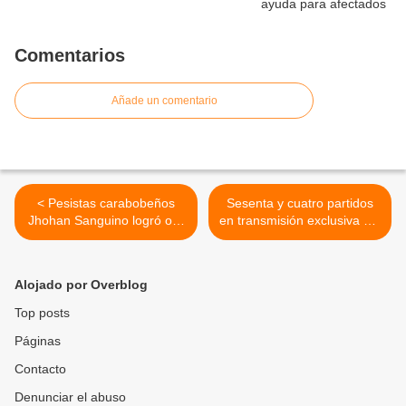
Comentarios
Añade un comentario
< Pesistas carabobeños
Sesenta y cuatro partidos
Jhohan Sanguino logró oro
en transmisión exclusiva del
y Yaniuska Espinosa con
circuito Unión Radio
plata en XII Juegos
llegarán durante Mundial
Suramericanos Asunción
“Qatar 2022” >
Alojado por Overblog
Top posts
Páginas
Contacto
Denunciar el abuso