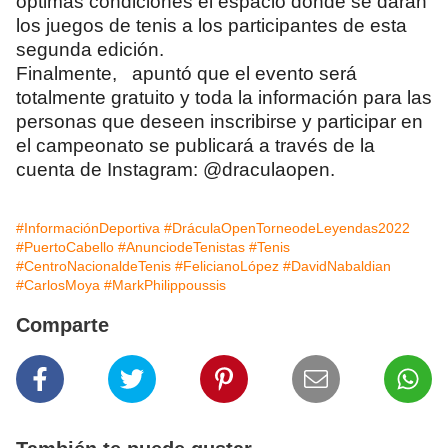
óptimas condiciones el espacio donde se darán
los juegos de tenis a los participantes de esta
segunda edición.
Finalmente, apuntó que el evento será
totalmente gratuito y toda la información para las
personas que deseen inscribirse y participar en
el campeonato se publicará a través de la
cuenta de Instagram: @draculaopen.
#InformaciónDeportiva
#DráculaOpenTorneodeLeyendas2022
#PuertoCabello
#AnunciodeTenistas
#Tenis
#CentroNacionaldeTenis
#FelicianoLópez
#DavidNabaldian
#CarlosMoya
#MarkPhilippoussis
Comparte