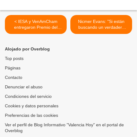
< IESA y VenAmCham
Nicmer Evans: "Si están
entregaron Premio del
buscando un verdadero
Periodista 2022 con el aval
outsider dentro de la
del CNP
política, aquí estoy yo"
(+Video) >
Alojado por Overblog
Top posts
Páginas
Contacto
Denunciar el abuso
Condiciones del servicio
Cookies y datos personales
Preferencias de las cookies
Ver el perfil de Blog Informativo "Valencia Hoy" en el portal de
Overblog