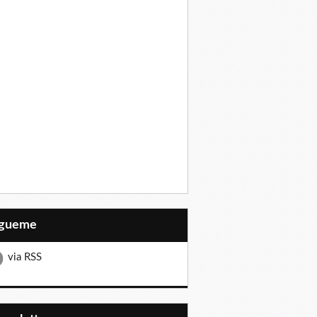
Sígueme
via RSS