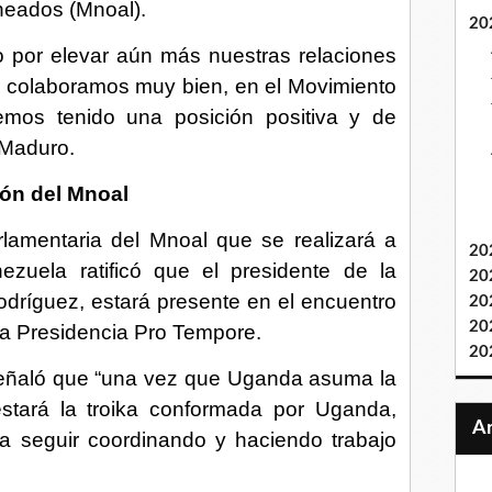
neados (Mnoal).
20
 por elevar aún más nuestras relaciones
eral colaboramos muy bien, en el Movimiento
mos tenido una posición positiva y de
 Maduro.
ión del Mnoal
rlamentaria del Mnoal que se realizará a
20
zuela ratificó que el presidente de la
20
dríguez, estará presente en el encuentro
20
20
e la Presidencia Pro Tempore.
20
 señaló que “una vez que Uganda asuma la
stará la troika conformada por Uganda,
a seguir coordinando y haciendo trabajo