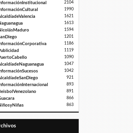
2104
nformaciónInstitucional
1990
nformaciónCultural
1621
lcaldíadeValencia
1613
Naguanagua
1594
NicolásMaduro
1201
SanDiego
1186
nformaciónCorporativa
1119
ublicidad
1090
uertoCabello
1047
lcaldíadeNaguanagua
1042
nformaciónSucesos
921
lcaldíadeSanDiego
893
nformaciónInternacional
891
eisbolVenezolano
866
Guacara
863
iñosyNiñas
Archivos