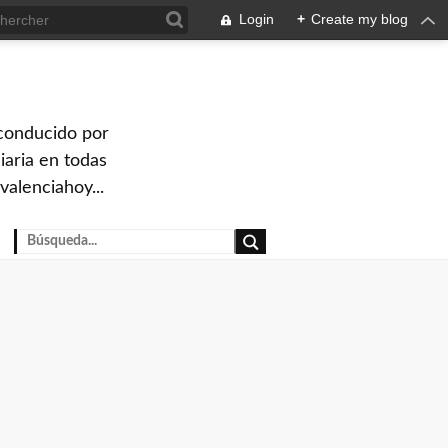
Login
+
Create my blog
 conducido por
iaria en todas
valenciahoy...