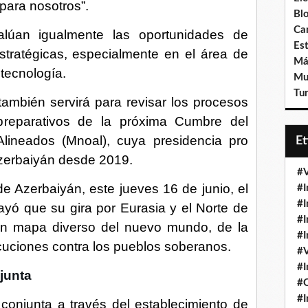
para nosotros”.
Bl
Ca
lúan igualmente las oportunidades de
Est
stratégicas, especialmente en el área de
Má
 tecnología.
Mu
Tur
ambién servirá para revisar los procesos
preparativos de la próxima Cumbre del
lineados (Mnoal), cuya presidencia pro
E
zerbaiyán desde 2019.
#V
de Azerbaiyán, este jueves 16 de junio, el
#I
#I
yó que su gira por Eurasia y el Norte de
#I
r un mapa diverso del nuevo mundo, de la
#I
uciones contra los pueblos soberanos.
#V
#I
junta
#
#I
conjunta a través del establecimiento de