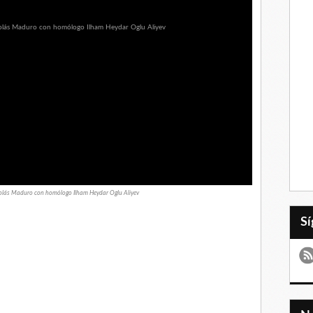
colás Maduro con homólogo Ilham Heydar Oglu Aliyev