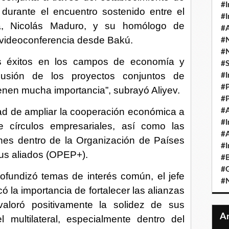
#I
durante el encuentro sostenido entre el
#I
ca, Nicolás Maduro, y su homólogo de
#A
a videoconferencia desde Bakú.
#
#
s éxitos en los campos de economía y
#
cusión de los proyectos conjuntos de
#I
#P
enen mucha importancia”, subrayó Aliyev.
#P
ad de ampliar la cooperación económica a
#A
#I
de círculos empresariales, así como las
#A
nes dentro de la Organización de Países
#I
sus aliados (OPEP+).
#B
#
fundizó temas de interés común, el jefe
#N
 la importancia de fortalecer las alianzas
 valoró positivamente la solidez de sus
 multilateral, especialmente dentro del