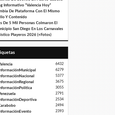
og Informativo “Valencia Hoy”
mbia De Plataforma Con El Mismo
ilo Y Contenido
s De 5 Mil Personas Colmaron El
nicipio San Diego En Los Carnavales
ístico Playeros 2026 (+Fotos)
tiquetas
6432
alencia
6279
nformaciónMunicipal
5377
nformaciónNacional
3675
nformaciónRegional
3055
nformaciónPolítica
2791
enezuela
2534
nformaciónDeportiva
2494
Carabobo
2393
nformaciónEvento