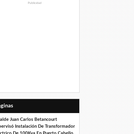
Publicidad
Páginas
calde Juan Carlos Betancourt
pervisó Instalación De Transformador
éctrico De 100Kva En Puerto Cabello