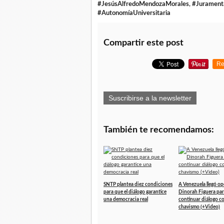
#JesúsAlfredoMendozaMorales
,
#Jurament
#AutonomíaUniversitaria
Compartir este post
Re
Suscribirse a la newsletter
También te recomendamos:
SNTP plantea diez condiciones
A Venezuela llegó op
para que el diálogo garantice
Dinorah Figuera pa
una democracia real
continuar diálogo co
chavismo (+Video)