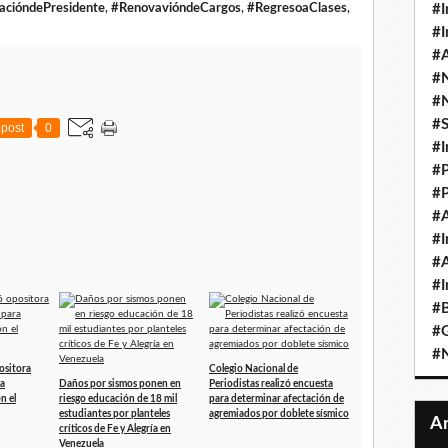
acióndePresidente
,
#RenovavióndeCargos
,
#RegresoaClases
,
#I
#I
#A
#
#
#
post
0
#I
#P
#P
#A
#I
#A
#I
#B
#
#N
ositora
Colegio Nacional de
ra
Daños por sismos ponen en
Periodistas realizó encuesta
n el
riesgo educación de 18 mil
para determinar afectación de
estudiantes por planteles
agremiados por doblete sísmico
críticos de Fe y Alegría en
Venezuela