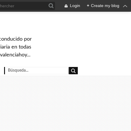
Login
+
Create my blog
 conducido por
iaria en todas
valenciahoy...