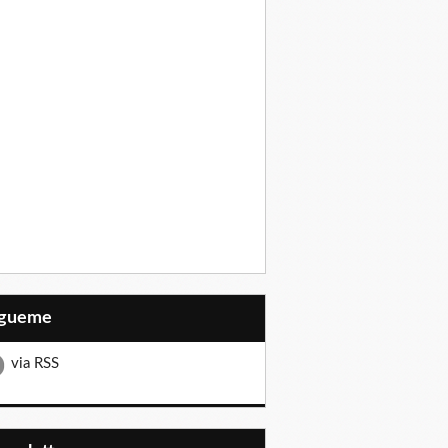
Sígueme
via RSS