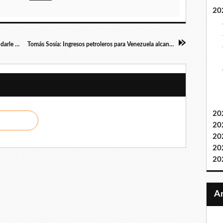
20
Maduro: Jorge Rodríguez está trabajando para darle continuidad a las comunicaciones entre EE.UU. y Venezuela
Tomás Sosía: Ingresos petroleros para Venezuela alcanzarán 30 mil millones de dólares en el segundo semestre 2022
20
20
20
20
20