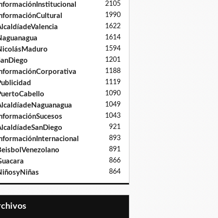
2105
nformaciónInstitucional
1990
nformaciónCultural
1622
lcaldíadeValencia
1614
Naguanagua
1594
NicolásMaduro
1201
SanDiego
1188
nformaciónCorporativa
1119
ublicidad
1090
uertoCabello
1049
lcaldíadeNaguanagua
1043
nformaciónSucesos
921
lcaldíadeSanDiego
893
nformaciónInternacional
891
eisbolVenezolano
866
Guacara
864
iñosyNiñas
Archivos