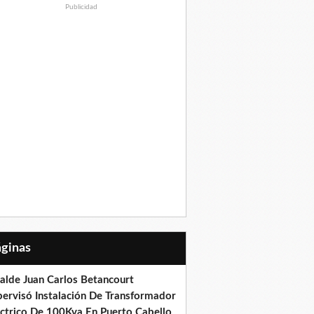
Publicidad
Páginas
calde Juan Carlos Betancourt
pervisó Instalación De Transformador
éctrico De 100Kva En Puerto Cabello