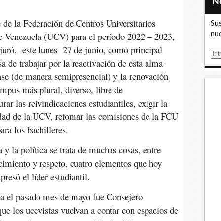
 de la Federación de Centros Universitarios
Sus
de Venezuela (UCV) para el período 2022 – 2023,
nue
uró, este lunes 27 de junio, como principal
E
sa de trabajar por la reactivación de esta alma
m
lase (de manera semipresencial) y la renovación
a
i
ampus más plural, diverso, libre de
l
rar las reivindicaciones estudiantiles, exigir la
idad de la UCV, retomar las comisiones de la FCU
para los bachilleres.
 y la política se trata de muchas cosas, entre
ocimiento y respeto, cuatro elementos que hoy
presó el líder estudiantil.
a el pasado mes de mayo fue Consejero
que los ucevistas vuelvan a contar con espacios de