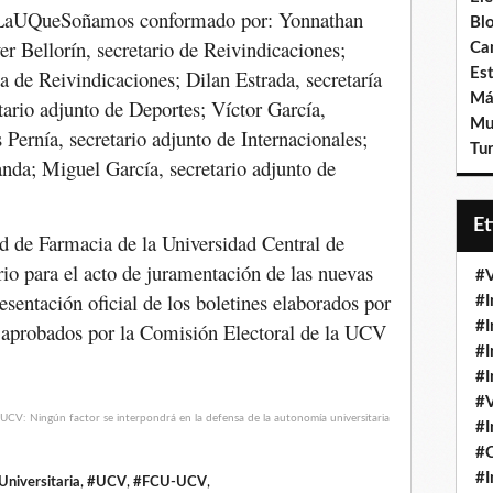
 #LaUQueSoñamos conformado por: Yonnathan
Bl
ver Bellorín, secretario de Reivindicaciones;
Ca
a de Reivindicaciones; Dilan Estrada, secretaría
Est
Má
ario adjunto de Deportes; Víctor García,
Mu
s Pernía, secretario adjunto de Internacionales;
Tur
anda; Miguel García, secretario adjunto de
E
tad de Farmacia de la Universidad Central de
io para el acto de juramentación de las nuevas
#V
resentación oficial de los boletines elaborados por
#I
 aprobados por la Comisión Electoral de la UCV
#I
#I
#I
#V
#I
#
#I
Universitaria
,
#UCV
,
#FCU-UCV
,