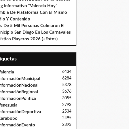
og Informativo “Valencia Hoy”
mbia De Plataforma Con El Mismo
ilo Y Contenido
s De 5 Mil Personas Colmaron El
nicipio San Diego En Los Carnavales
ístico Playeros 2026 (+Fotos)
tiquetas
6434
alencia
6284
nformaciónMunicipal
5378
nformaciónNacional
3676
nformaciónRegional
3055
nformaciónPolítica
2793
enezuela
2534
nformaciónDeportiva
2495
Carabobo
2393
nformaciónEvento