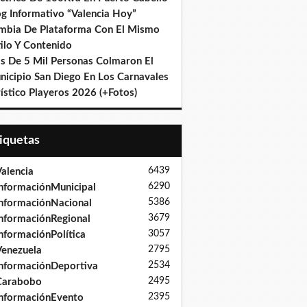
og Informativo “Valencia Hoy”
mbia De Plataforma Con El Mismo
ilo Y Contenido
s De 5 Mil Personas Colmaron El
nicipio San Diego En Los Carnavales
ístico Playeros 2026 (+Fotos)
tiquetas
6439
alencia
6290
nformaciónMunicipal
5386
nformaciónNacional
3679
nformaciónRegional
3057
nformaciónPolítica
2795
enezuela
2534
nformaciónDeportiva
2495
Carabobo
2395
nformaciónEvento