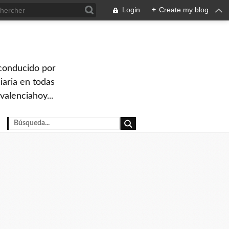
Login
+
Create my blog
 conducido por
iaria en todas
valenciahoy...