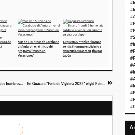
#I
#I
#A
#
#
#
lo
ausura de
Más de 150 niños de Carabobo
Orquesta Sinfónica Simanof
#I
tá
disfrutaron en el inicio del
rendirá homenaje solidario a
#P
programa “Museo en
Venezuela surante su gira por
Vacaciones”
Japón
#P
#A
#I
#A
Funcionarios de Polivalencia aprehendieron a dos hombres por presunto abuso sexual contra niñas
En Guacara “Feria de Vigirima 2022” eligió Reina y Mini Reina en colorido evento
#I
#B
#N
#