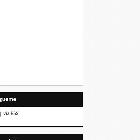
Sígueme
via RSS