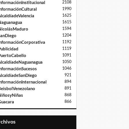
2108
nformaciónInstitucional
1990
nformaciónCultural
1625
lcaldíadeValencia
1615
Naguanagua
1594
NicolásMaduro
1204
SanDiego
1192
nformaciónCorporativa
1119
ublicidad
1091
uertoCabello
1050
lcaldíadeNaguanagua
1046
nformaciónSucesos
921
lcaldíadeSanDiego
894
nformaciónInternacional
891
eisbolVenezolano
868
iñosyNiñas
866
Guacara
Archivos