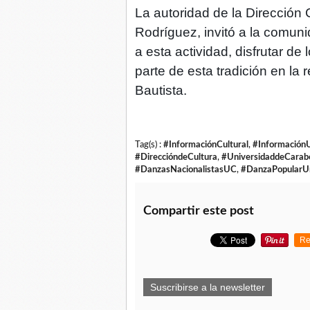
La autoridad de la Dirección 
Rodríguez, invitó a la comunid
a esta actividad, disfrutar de
parte de esta tradición en la
Bautista.
Tag(s) :
#InformaciónCultural
,
#InformaciónU
#DireccióndeCultura
,
#UniversidaddeCarab
#DanzasNacionalistasUC
,
#DanzaPopular
Compartir este post
Re
Suscribirse a la newsletter