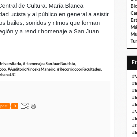
Central de Cultura, María Blanca
Bl
ad ucista y al público en general a asistir
Ca
Est
 los bailes, sonidos y ritmos que forman
Má
 región y a rendir homenaje a San Juan
Mu
Tur
E
niversitaria
,
#HomenajeaSanJuanBautista
,
obo
,
#AuditorioNinoskaManeiro
,
#RecorridoporFacultades
,
UrbanaUC
#V
#I
#I
#I
#I
post
0
#V
#I
#
#I