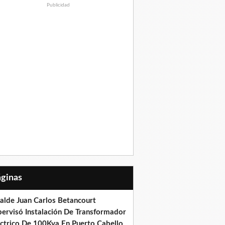
Publicidad
Páginas
calde Juan Carlos Betancourt
pervisó Instalación De Transformador
éctrico De 100Kva En Puerto Cabello