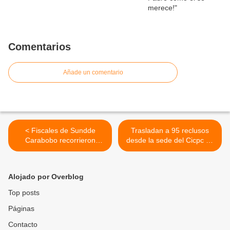
Comentarios
Añade un comentario
< Fiscales de Sundde
Trasladan a 95 reclusos
Carabobo recorrieron
desde la sede del Cicpc de
comercios de Juan José
Las Acacias hasta el
Mora para verificar precios
Complejo Penitenciario de
y otras normativas
Carabobo >
Alojado por Overblog
Top posts
Páginas
Contacto