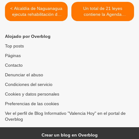
< Alcaldía de Naguanagua
Un total de 21 leyes
ejecuta rehabilitación del
contiene la Agenda
alumbrado en avenida
Legislativa 2022
Intercomunal Bárbula
presentada por el
Parlamento de Carabobo >
Alojado por Overblog
Top posts
Páginas
Contacto
Denunciar el abuso
Condiciones del servicio
Cookies y datos personales
Preferencias de las cookies
Ver el perfil de Blog Informativo "Valencia Hoy" en el portal de
Overblog
Crear un blog en Overblog