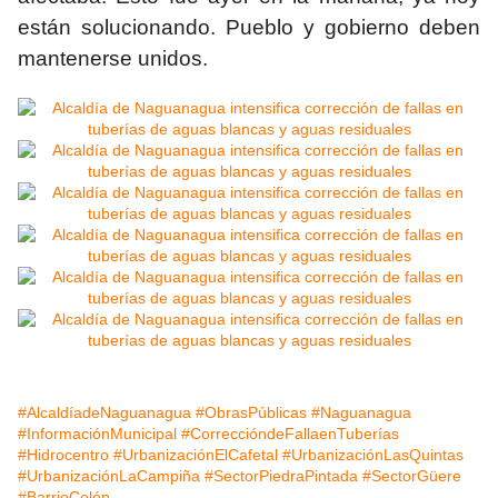
están solucionando. Pueblo y gobierno deben
mantenerse unidos.
#AlcaldíadeNaguanagua
#ObrasPúblicas
#Naguanagua
#InformaciónMunicipal
#CorreccióndeFallaenTuberías
#Hidrocentro
#UrbanizaciónElCafetal
#UrbanizaciónLasQuintas
#UrbanizaciónLaCampiña
#SectorPiedraPintada
#SectorGüere
#BarrioColón