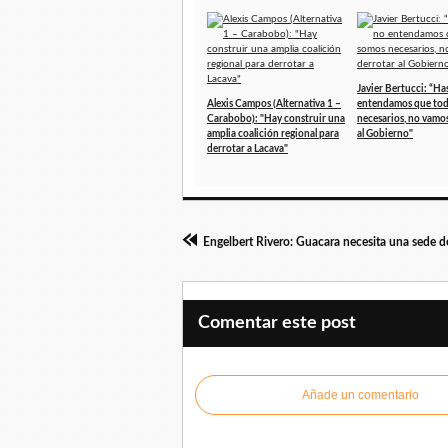
Javier Bertucci: “Ha
Alexis Campos (Alternativa 1 –
entendamos que to
Carabobo): "Hay construir una
necesarios, no vamos
amplia coalición regional para
al Gobierno"
derrotar a Lacava"
Comentar este post
Añade un comentario