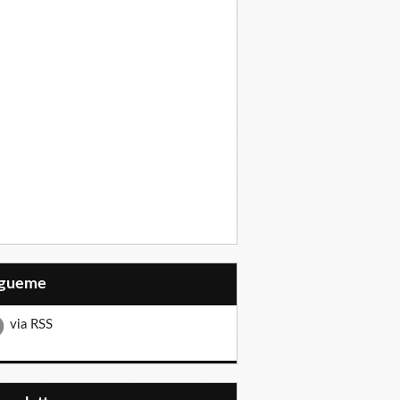
Sígueme
via RSS