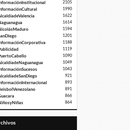
2105
nformaciónInstitucional
1990
nformaciónCultural
1622
lcaldíadeValencia
1614
Naguanagua
1594
NicolásMaduro
1201
SanDiego
1188
nformaciónCorporativa
1119
ublicidad
1090
uertoCabello
1049
lcaldíadeNaguanagua
1043
nformaciónSucesos
921
lcaldíadeSanDiego
893
nformaciónInternacional
891
eisbolVenezolano
866
Guacara
864
iñosyNiñas
Archivos