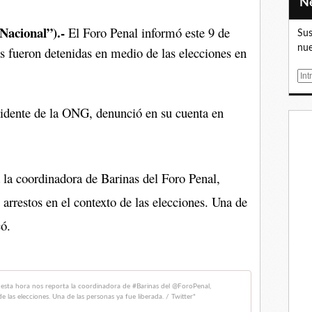
Nacional”).-
El Foro Penal informó este 9 de
Sus
nue
s fueron detenidas en medio de las elecciones en
E
m
a
idente de la ONG, denunció en su cuenta en
i
l
 la coordinadora de Barinas del Foro Penal,
 arrestos en el contexto de las elecciones. Una de
ó.
Gonzalo Him