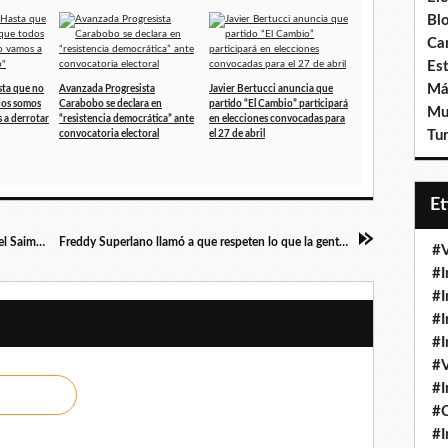
e
Bl
p
Ca
o
Est
r
Má
sta que no
Avanzada Progresista
Javier Bertucci anuncia que
t
dos somos
Carabobo se declara en
partido “El Cambio” participará
Mu
a
 a derrotar
“resistencia democrática” ante
en elecciones convocadas para
Tur
convocatoria electoral
el 27 de abril
l
a
c
o
E
o
r
Engelbert Rivero: Guacara necesita una sede del Saime para trámites de cédulas o pasaportes
Freddy Superlano llamó a que respeten lo que la gente dijo en centros de votación de Barinas
#V
d
#I
i
#I
n
a
#I
d
#I
o
#V
r
#I
a
#
d
#I
e