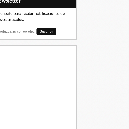
Newsletter
críbete para recibir notificaciones de
vos artículos.
iob S. on Twitter: "#9Ene 1:50PM A esta hora nos reporta la c