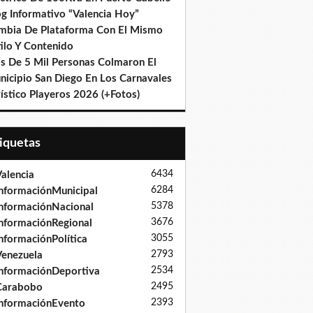
og Informativo “Valencia Hoy”
mbia De Plataforma Con El Mismo
ilo Y Contenido
s De 5 Mil Personas Colmaron El
nicipio San Diego En Los Carnavales
ístico Playeros 2026 (+Fotos)
tiquetas
6434
alencia
6284
nformaciónMunicipal
5378
nformaciónNacional
3676
nformaciónRegional
3055
nformaciónPolítica
2793
enezuela
2534
nformaciónDeportiva
2495
Carabobo
2393
nformaciónEvento