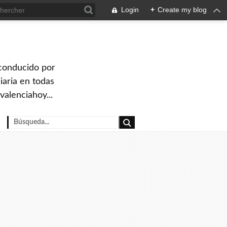
Login
+
Create my blog
 conducido por
iaria en todas
valenciahoy...