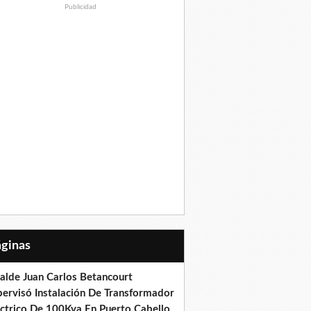
Publicidad
Páginas
calde Juan Carlos Betancourt
pervisó Instalación De Transformador
éctrico De 100Kva En Puerto Cabello