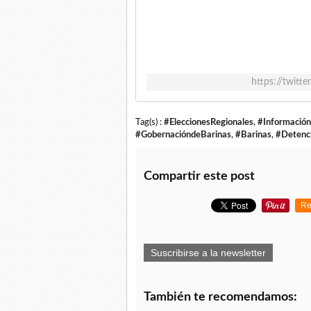
https://twit
Tag(s) :
#EleccionesRegionales
,
#Información
#GobernacióndeBarinas
,
#Barinas
,
#Detenc
Compartir este post
Re
Suscribirse a la newsletter
También te recomendamos: