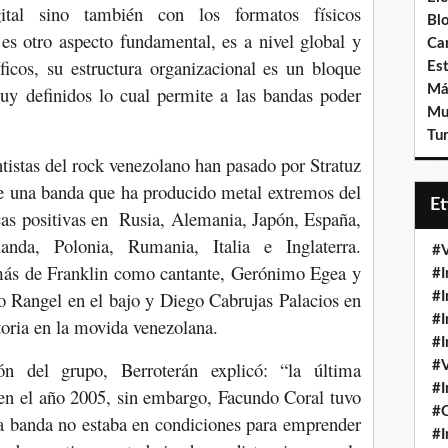
ital sino también con los formatos físicos
Bl
 es otro aspecto fundamental, es a nivel global y
Ca
íficos, su estructura organizacional es un bloque
Est
muy definidos lo cual permite a las bandas poder
Má
Mu
Tur
ntistas del rock venezolano han pasado por Stratuz
e una banda que ha producido metal extremos del
E
icas positivas en Rusia, Alemania, Japón, España,
landa, Polonia, Rumania, Italia e Inglaterra.
#V
más de Franklin como cantante, Gerónimo Egea y
#I
eo Rangel en el bajo y Diego Cabrujas Palacios en
#I
#I
ctoria en la movida venezolana.
#I
n del grupo, Berroterán explicó: “la última
#V
#I
 en el año 2005, sin embargo, Facundo Coral tuvo
#
ra banda no estaba en condiciones para emprender
#I