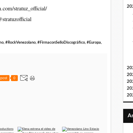
20
com/stratuz_official/
tratuzofficial
mo
,
#RockVenezolano
,
#FirmaconSelloDiscográfico
,
#Europa
,
20
20
post
0
20
20
20