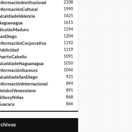
2108
nformaciónInstitucional
1990
nformaciónCultural
1625
lcaldíadeValencia
1615
Naguanagua
1594
NicolásMaduro
1204
SanDiego
1192
nformaciónCorporativa
1119
ublicidad
1091
uertoCabello
1050
lcaldíadeNaguanagua
1046
nformaciónSucesos
921
lcaldíadeSanDiego
894
nformaciónInternacional
891
eisbolVenezolano
868
iñosyNiñas
866
Guacara
Archivos