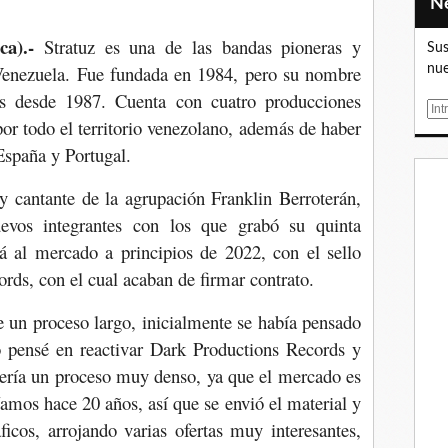
ica).-
Stratuz es una de las bandas pioneras y
Sus
Venezuela. Fue fundada en 1984, pero su nombre
nue
s desde 1987. Cuenta con cuatro producciones
E
por todo el territorio venezolano, además de haber
m
España y Portugal.
a
i
y cantante de la agrupación Franklin Berroterán,
l
uevos integrantes con los que grabó su quinta
rá al mercado a principios de 2022, con el sello
ords, con el cual acaban de firmar contrato.
e un proceso largo, inicialmente se había pensado
go pensé en reactivar Dark Productions Records y
 sería un proceso muy denso, ya que el mercado es
íamos hace 20 años, así que se envió el material y
ficos, arrojando varias ofertas muy interesantes,