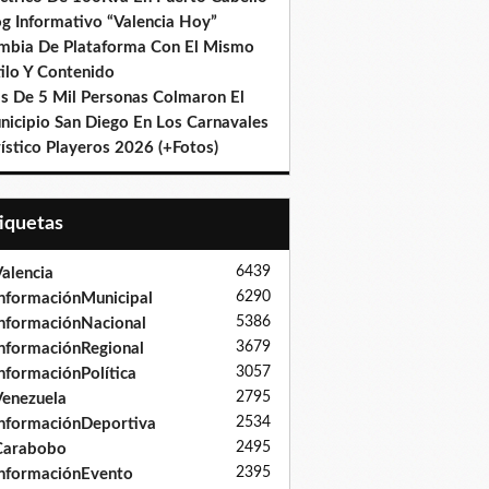
og Informativo “Valencia Hoy”
mbia De Plataforma Con El Mismo
ilo Y Contenido
s De 5 Mil Personas Colmaron El
nicipio San Diego En Los Carnavales
ístico Playeros 2026 (+Fotos)
tiquetas
6439
alencia
6290
nformaciónMunicipal
5386
nformaciónNacional
3679
nformaciónRegional
3057
nformaciónPolítica
2795
enezuela
2534
nformaciónDeportiva
2495
Carabobo
2395
nformaciónEvento