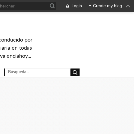
Login
+
Create my blog
 conducido por
iaria en todas
valenciahoy...