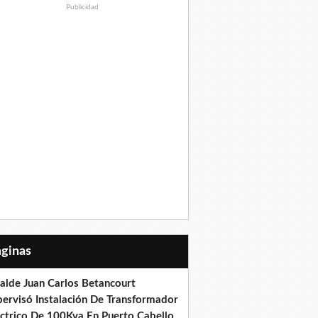
Publicidad
Páginas
calde Juan Carlos Betancourt
pervisó Instalación De Transformador
éctrico De 100Kva En Puerto Cabello