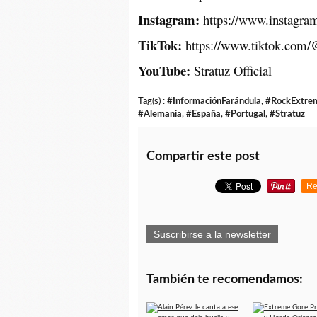
Instagram:
https://www.instagram.
TikTok:
https://www.tiktok.com/@s
YouTube:
Stratuz Official
Tag(s) :
#InformaciónFarándula
,
#RockExtre
#Alemania
,
#España
,
#Portugal
,
#Stratuz
Compartir este post
Re
Suscribirse a la newsletter
También te recomendamos: