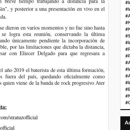
 breve tiempo trabajando a distancia para la
#I
in", y posterior a una presentación en vivo en el
#I
nda.
#A
#
 se dieron en varios momentos y no fue sino hasta
#
e logra esta reunión, conservando la última
#
ando únicamente pendiente la incorporación de
#I
le, por las limitaciones que dictaba la distancia,
#P
rsar con Eliecer Delgado para que regresara a
#P
#A
el año 2019 el baterista de esta última formación,
#I
les fuera del país, quedando oficialmente como
#A
s quien viene de la banda de rock progresivo Ater
#I
#B
#N
#
ta:
om/stratuzofficial
official