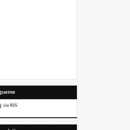
Sígueme
via RSS