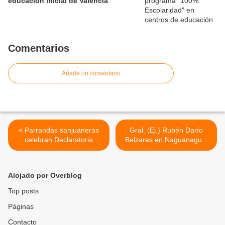
educación inicial de Valencia
Comentarios
Añade un comentario
< Parrandas sanjuaneras
Gral. (Ej.) Rubén Darío
celebran Declaratoria
Belzares en Naguanagua:
Patrimonio Cultural e
“Mantengamos vivo el
Inmaterial de la Humanidad
sueño de Bolívar” >
en Puerto Cabello
Alojado por Overblog
Top posts
Páginas
Contacto