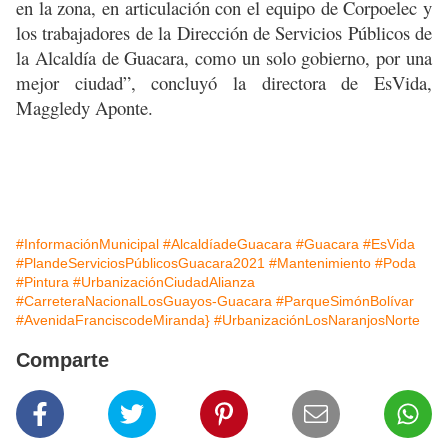
en la zona, en articulación con el equipo de Corpoelec y
los trabajadores de la Dirección de Servicios Públicos de
la Alcaldía de Guacara, como un solo gobierno, por una
mejor ciudad”, concluyó la directora de EsVida,
Maggledy Aponte.
#InformaciónMunicipal
#AlcaldíadeGuacara
#Guacara
#EsVida
#PlandeServiciosPúblicosGuacara2021
#Mantenimiento
#Poda
#Pintura
#UrbanizaciónCiudadAlianza
#CarreteraNacionalLosGuayos-Guacara
#ParqueSimónBolívar
#AvenidaFranciscodeMiranda}
#UrbanizaciónLosNaranjosNorte
Comparte