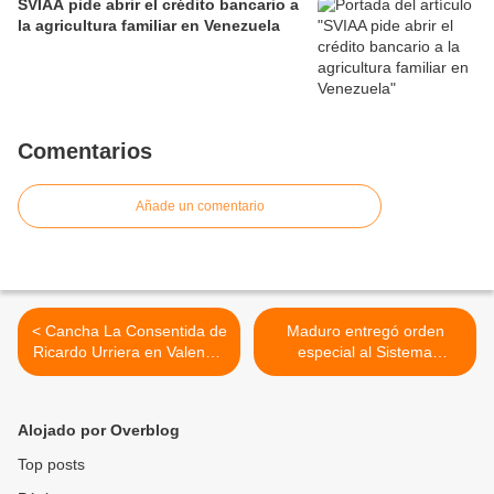
SVIAA pide abrir el crédito bancario a
la agricultura familiar en Venezuela
Comentarios
Añade un comentario
< Cancha La Consentida de
Maduro entregó orden
Ricardo Urriera en Valencia
especial al Sistema
vibró con el show de
Nacional de Orquestas por
baloncesto de los “Court
logro de récord Guinness >
Kingz”
Alojado por Overblog
Top posts