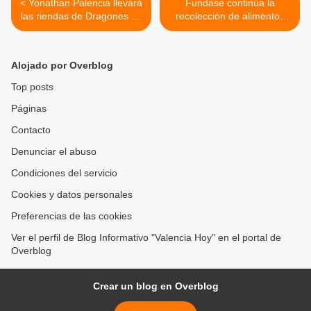
< Yonathan Palencia llevará
Fundase continúa la
las riendas de Dragones de
recolección de alimentos
Carabobo en la Liga Futve
para la elaboración de 2 mil
Sala
arepas a San Francisco >
Alojado por Overblog
Top posts
Páginas
Contacto
Denunciar el abuso
Condiciones del servicio
Cookies y datos personales
Preferencias de las cookies
Ver el perfil de Blog Informativo "Valencia Hoy" en el portal de
Overblog
Crear un blog en Overblog