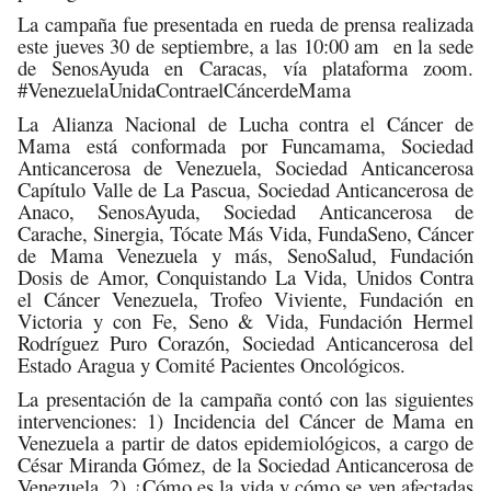
La campaña fue presentada en rueda de prensa realizada
este jueves 30 de septiembre, a las 10:00 am en la sede
de SenosAyuda en Caracas, vía plataforma zoom.
#VenezuelaUnidaContraelCáncerdeMama
La Alianza Nacional de Lucha contra el Cáncer de
Mama está conformada por Funcamama, Sociedad
Anticancerosa de Venezuela, Sociedad Anticancerosa
Capítulo Valle de La Pascua, Sociedad Anticancerosa de
Anaco, SenosAyuda, Sociedad Anticancerosa de
Carache, Sinergia, Tócate Más Vida, FundaSeno, Cáncer
de Mama Venezuela y más, SenoSalud, Fundación
Dosis de Amor, Conquistando La Vida, Unidos Contra
el Cáncer Venezuela, Trofeo Viviente, Fundación en
Victoria y con Fe, Seno & Vida, Fundación Hermel
Rodríguez Puro Corazón, Sociedad Anticancerosa del
Estado Aragua y Comité Pacientes Oncológicos.
La presentación de la campaña contó con las siguientes
intervenciones: 1) Incidencia del Cáncer de Mama en
Venezuela a partir de datos epidemiológicos, a cargo de
César Miranda Gómez, de la Sociedad Anticancerosa de
Venezuela. 2) ¿Cómo es la vida y cómo se ven afectadas